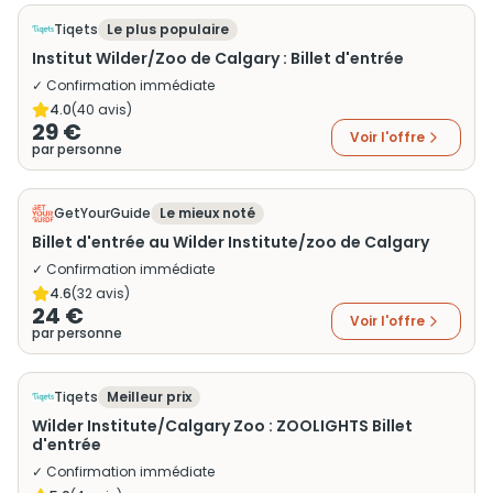
Tiqets
Le plus populaire
Institut Wilder/Zoo de Calgary : Billet d'entrée
✓ Confirmation immédiate
4.0
(
40
avis)
29 €
Voir l'offre
par personne
GetYourGuide
Le mieux noté
Billet d'entrée au Wilder Institute/zoo de Calgary
✓ Confirmation immédiate
4.6
(
32
avis)
24 €
Voir l'offre
par personne
Tiqets
Meilleur prix
Wilder Institute/Calgary Zoo : ZOOLIGHTS Billet
d'entrée
✓ Confirmation immédiate