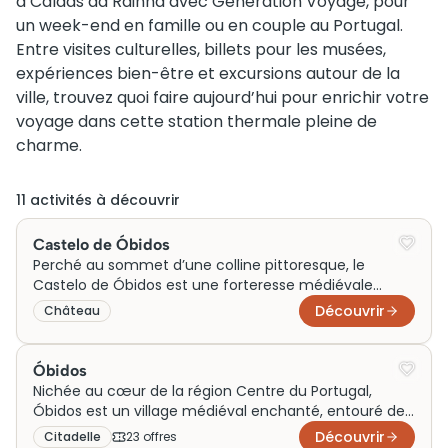
à Caldas da Rainha avec Generation Voyage, pour
un week-end en famille ou en couple au Portugal.
Entre visites culturelles, billets pour les musées,
expériences bien-être et excursions autour de la
ville, trouvez quoi faire aujourd’hui pour enrichir votre
voyage dans cette station thermale pleine de
charme.
11
activité
s
à découvrir
Castelo de Óbidos
Perché au sommet d’une colline pittoresque, le
Castelo de Óbidos est une forteresse médiévale
impressionnante avec des origines remontant au IXe
Découvrir
Château
siècle. Ce monument emblématique offre un aperçu
fascinant de l’histoire portugaise, ayant joué un rôle
stratégique dans la défense du territoire. Ses
Óbidos
majestueuses murailles en pierre entourent un village
Nichée au cœur de la région Centre du Portugal,
charmant, tandis qu’une partie du château a été
Óbidos est un village médiéval enchanté, entouré de
ingénieusement transformée en hébergement
remparts pittoresques. Réputé pour ses ruelles pavées
Découvrir
Citadelle
23
offre
s
hôtelier, permettant une immersion totale dans le