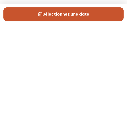
Sélectionnez une date
Depuis 2013, Generation Voyage vous fait découvrir
des expériences mémorables et vous guide pour les
vivre pleinement.
Qui sommes nous ?