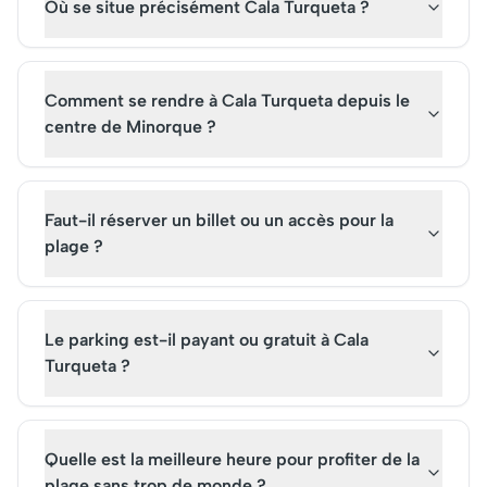
Où se situe précisément Cala Turqueta ?
visiteurs chaque année qui
plongez dans l'histoir
achètent des billets pour la
fascinante de cet édi
visite guidée.
emblématique.
Comment se rendre à Cala Turqueta depuis le
centre de Minorque ?
Faut-il réserver un billet ou un accès pour la
plage ?
Le parking est-il payant ou gratuit à Cala
Turqueta ?
Quelle est la meilleure heure pour profiter de la
plage sans trop de monde ?