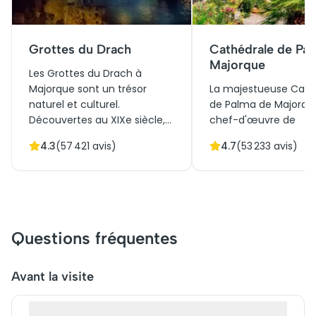
Grottes du Drach
Cathédrale de Pa
Majorque
Les Grottes du Drach à
Majorque sont un trésor
La majestueuse Cath
naturel et culturel.
de Palma de Majorqu
Découvertes au XIXe siècle,
chef-d'œuvre de
elles renferment l'un des plus
l'architecture gothiqu
4.3
(
57 421
avis)
4.7
(
53 233
avis)
grands lacs souterrains
domine la capitale de l
d'Europe. Ce dédale
Érigée sur les ancien
spectaculaire de stalactites
fondations d'une mo
et stalagmites offre une
elle symbolise le rich
expérience inoubliable,
historique et culturel
combinant histoire et
Majorque. Sa rosace
Questions fréquentes
beauté architecturale.
spectaculaire et ses d
Initialement un refuge
architecturaux attire
naturel, elles sont désormais
millions de visiteurs
Avant la visite
une attraction prisée,
année. Réservez vos b
accueillant des milliers de
pour une visite inoubl