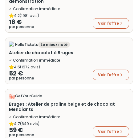
démonstration
✓ Confirmation immédiate
4.2
(
1981
avis)
16 €
Voir l'offre
par personne
HelloTickets
Le mieux noté
Atelier de chocolat à Bruges
✓ Confirmation immédiate
4.5
(
1572
avis)
52 €
Voir l'offre
par personne
GetYourGuide
Bruges : Atelier de praline belge et de chocolat
Mendiants
✓ Confirmation immédiate
4.7
(
649
avis)
59 €
Voir l'offre
par personne