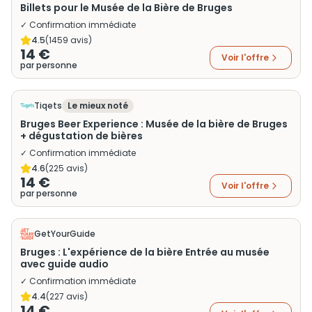
Billets pour le Musée de la Bière de Bruges
✓ Confirmation immédiate
4.5
(
1459
avis)
14 €
Voir l'offre
par personne
Tiqets
Le mieux noté
Bruges Beer Experience : Musée de la bière de Bruges
+ dégustation de bières
✓ Confirmation immédiate
4.6
(
225
avis)
14 €
Voir l'offre
par personne
GetYourGuide
Bruges : L'expérience de la bière Entrée au musée
avec guide audio
✓ Confirmation immédiate
4.4
(
227
avis)
14 €