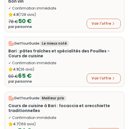
bon vin
✓ Confirmation immédiate
4.8
(
728
avis)
50 €
78 €
Voir l'offre
par personne
GetYourGuide
Le mieux noté
Bari : pâtes fraîches et spécialités des Pouilles -
Cours de cuisine
✓ Confirmation immédiate
4.9
(
26
avis)
65 €
69 €
Voir l'offre
par personne
GetYourGuide
Meilleur prix
Cours de cuisine à Bari : focaccia et orecchiette
traditionnelles
✓ Confirmation immédiate
4.7
(
169
avis)