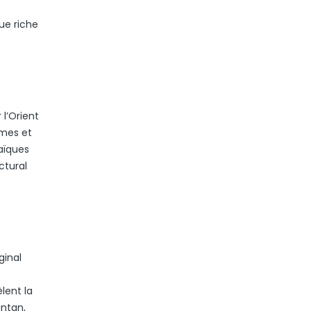
ue riche
l’Orient
omes et
saïques
ctural
ginal
lent la
antan,