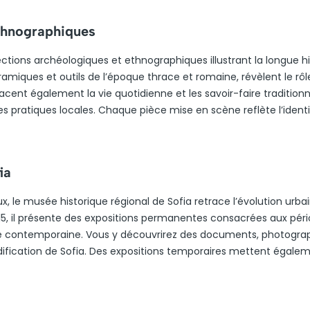
ethnographiques
ctions archéologiques et ethnographiques illustrant la longue hi
ramiques et outils de l’époque thrace et romaine, révèlent le rôl
acent également la vie quotidienne et les savoir-faire traditionn
 pratiques locales. Chaque pièce mise en scène reflète l’ident
ia
x, le musée historique régional de Sofia retrace l’évolution urba
2015, il présente des expositions permanentes consacrées aux pér
époque contemporaine. Vous y découvrirez des documents, photogra
édification de Sofia. Des expositions temporaires mettent égale