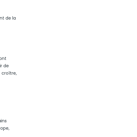
nt de la
ont
r de
 croître,
ains
rope,