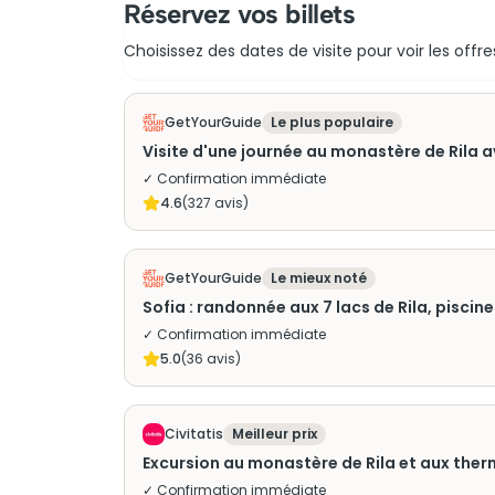
Réservez vos billets
Choisissez des dates de visite pour voir les offre
GetYourGuide
Le plus populaire
Visite d'une journée au monastère de Rila
✓ Confirmation immédiate
4.6
(
327
avis)
GetYourGuide
Le mieux noté
Sofia : randonnée aux 7 lacs de Rila, pisci
✓ Confirmation immédiate
5.0
(
36
avis)
Civitatis
Meilleur prix
Excursion au monastère de Rila et aux the
✓ Confirmation immédiate