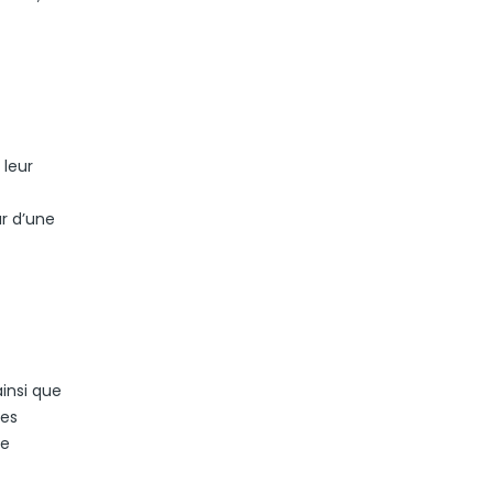
 leur
ur d’une
insi que
Des
ce