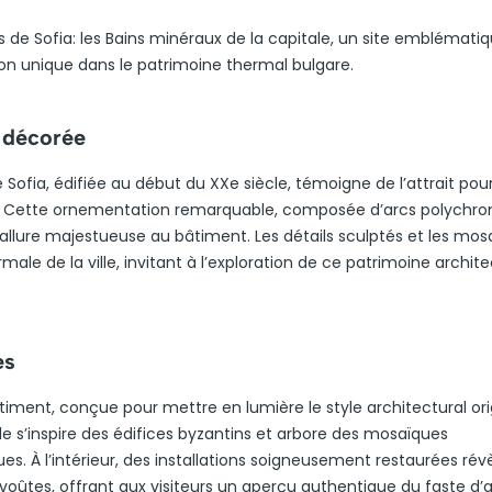
 de Sofia: les Bains minéraux de la capitale, un site emblématiq
ion unique dans le patrimoine thermal bulgare.
 décorée
fia, édifiée au début du XXe siècle, témoigne de l’attrait pour 
ue. Cette ornementation remarquable, composée d’arcs polychr
ne allure majestueuse au bâtiment. Les détails sculptés et les mo
rmale de la ville, invitant à l’exploration de ce patrimoine archite
es
ment, conçue pour mettre en lumière le style architectural ori
le s’inspire des édifices byzantins et arbore des mosaïques
s. À l’intérieur, des installations soigneusement restaurées révè
 voûtes, offrant aux visiteurs un aperçu authentique du faste d’