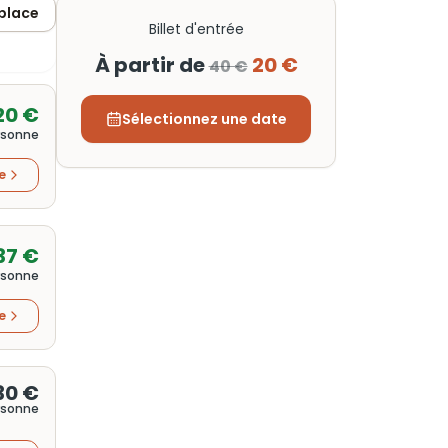
 place
Billet d'entrée
À partir de
20 €
40 €
20 €
Sélectionnez une date
rsonne
re
37 €
rsonne
re
30 €
rsonne