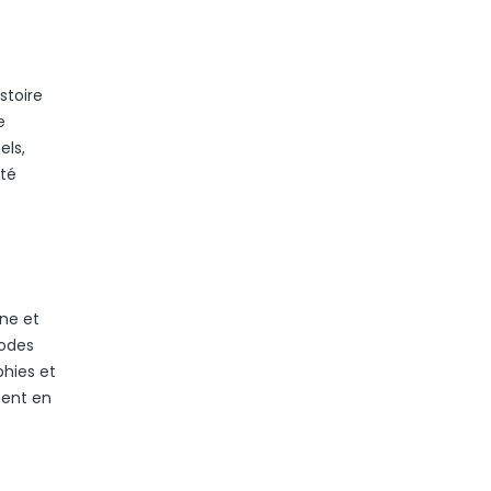
stoire
e
els,
ité
ine et
iodes
phies et
ment en