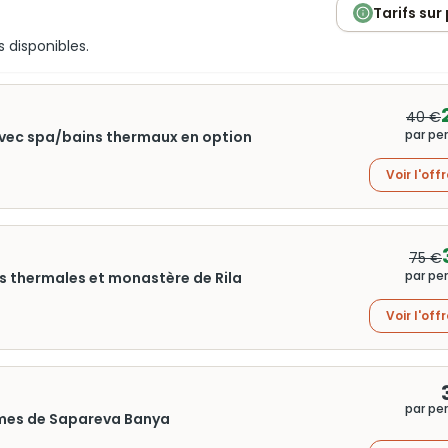
Tarifs sur
s disponibles.
40 €
par pe
 avec spa/bains thermaux en option
Voir l'off
75 €
par pe
nes thermales et monastère de Rila
Voir l'off
par pe
rmes de Sapareva Banya