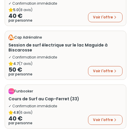
✓ Confirmation immédiate
5.0
(
8
avis)
40 €
Voir l'offre
par personne
Cap Adrénaline
Session de surf électrique sur le lac Maguide à
Biscarosse
✓ Confirmation immédiate
4.7
(
7
avis)
50 €
Voir l'offre
par personne
Funbooker
Cours de Surf au Cap-Ferret (33)
✓ Confirmation immédiate
4.8
(
6
avis)
40 €
Voir l'offre
par personne