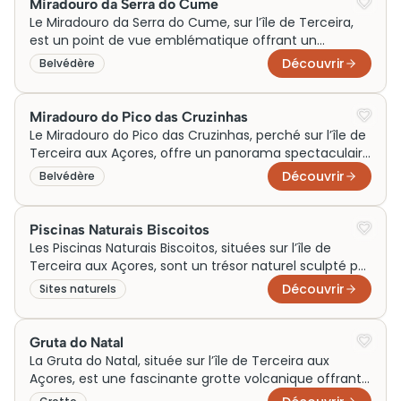
Miradouro da Serra do Cume
fumerolles et s’immerger dans une ambiance
Le Miradouro da Serra do Cume, sur l’île de Terceira,
mystique. Historiquement, cet espace servait
est un point de vue emblématique offrant un
d’indicateur naturel de l’intense activité volcanique de
panorama spectaculaire sur les vastes plaines
Découvrir
Belvédère
la région.
intérieures et la côte de Praia da Vitória.
Historiquement, cette région a joué un rôle crucial
dans l’agriculture locale, notamment l’élevage et la
Miradouro do Pico das Cruzinhas
culture. Le site, connu pour son atmosphère paisible
Le Miradouro do Pico das Cruzinhas, perché sur l’île de
et ses paysages verdoyants parsemés de haies
Terceira aux Açores, offre un panorama spectaculaire
volcaniques, symbolise l’harmonie entre nature et
sur la ville d’Angra do Heroísmo, classée au patrimoine
Découvrir
Belvédère
tradition insulaire.
mondial de l’UNESCO. Ce belvédère tire son nom des
petites croix qui jalonnent le chemin en souvenir
d’anciennes processions religieuses. Initialement un
Piscinas Naturais Biscoitos
lieu de recueillement et d’observation, il conjugue
Les Piscinas Naturais Biscoitos, situées sur l’île de
beauté naturelle et héritage spirituel, faisant de
Terceira aux Açores, sont un trésor naturel sculpté par
chaque visite une expérience à la fois apaisante et
des éruptions volcaniques ancestrales. Ces bassins
Découvrir
Sites naturels
historique.
d’eau cristalline, entourés de formations rocheuses
noires, offrent un lieu de baignade unique et
pittoresque. Historiquement, ces piscines servaient de
Gruta do Natal
point de rencontre et de détente pour les habitants,
La Gruta do Natal, située sur l’île de Terceira aux
soulignant leur rôle culturel essentiel dans la vie
Açores, est une fascinante grotte volcanique offrant
communautaire. Aujourd’hui, elles attirent les visiteurs
un voyage à travers le temps géologique. Nichée au