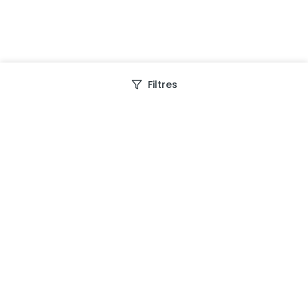
Filtres
Depuis 2013, Generation Voyage vous fait découvrir
des expériences mémorables et vous guide pour les
vivre pleinement.