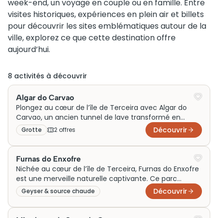
week-end, un voyage en couple ou en famille. Entre
visites historiques, expériences en plein air et billets
pour découvrir les sites emblématiques autour de la
ville, explorez ce que cette destination offre
aujourd’hui.
8
activité
s
à découvrir
Algar do Carvao
Plongez au cœur de l’île de Terceira avec Algar do
Carvao, un ancien tunnel de lave transformé en
attraction emblématique. Ce site naturel offre un
Découvrir
Grotte
2
offre
s
voyage fascinant entre stalactites et flore luxuriante,
témoins d’une histoire volcanique riche. Accédez à
cet écrin souterrain par des escaliers éclairés, révélant
Furnas do Enxofre
la splendeur brute de la Terre. Anciennement un
Nichée au cœur de l’île de Terceira, Furnas do Enxofre
conduit de lave, Algar do Carvao est aujourd’hui un
est une merveille naturelle captivante. Ce parc
trésor géologique et culturel incontournable des
volcanique, célèbre pour ses émanations de soufre,
Découvrir
Geyser & source chaude
Açores.
offre un aperçu fascinant de l’activité géothermique
insulaire. Des sentiers pittoresques serpentent à
travers ce paysage lunaire où l’on peut observer des