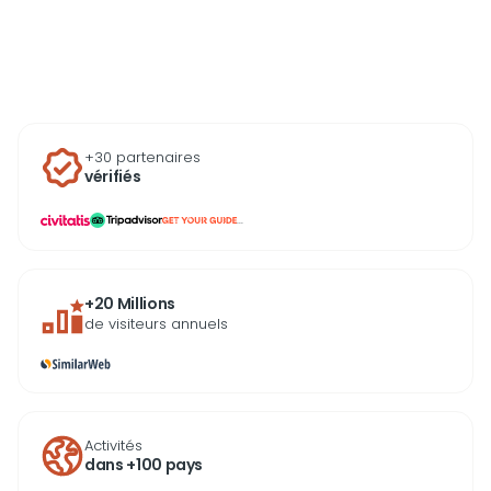
confluences secrètes et
berges ombragées que peu
de visiteurs atteignent à
pied. Accessible sans permis
pour la plupart des
embarcations disponibles,
cette activité convient aussi
bien aux familles qu’aux
+30 partenaires
amateurs de navigation
vérifiés
confirmés.
...
+20 Millions
de visiteurs annuels
Activités
dans +100 pays