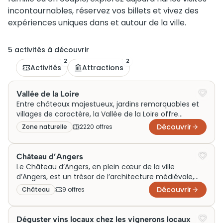
incontournables, réservez vos billets et vivez des
expériences uniques dans et autour de la ville.
5
activité
s
à découvrir
2
2
Activités
Attractions
Vallée de la Loire
Entre châteaux majestueux, jardins remarquables et
villages de caractère, la Vallée de la Loire offre
d’innombrables idées d’activités et de sorties pour un
Découvrir
Zone naturelle
2220
offre
s
week-end en famille ou en couple. À travers les
inspirations de Generation Voyage, découvrez des
visites incontournables et des expériences uniques
Château d’Angers
autour de l’un des plus beaux territoires de France
Le Château d’Angers, en plein cœur de la ville
pour enrichir votre voyage.
d’Angers, est un trésor de l’architecture médiévale,
célèbre pour ses imposantes fortifications et sa
Découvrir
Château
9
offre
s
Tenture de l’Apocalypse. Construit au XIIIe siècle, ce
château servait autrefois de résidence royale et de
défense stratégique. Aujourd’hui, il attire de nombreux
Déguster vins locaux chez les vignerons locaux