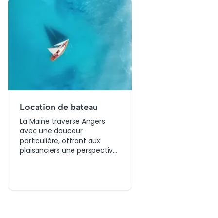
d’environ 60 minutes.
Location de bateau
La Maine traverse Angers
avec une douceur
particulière, offrant aux
plaisanciers une perspective
inédite sur les quais
médiévaux et le château des
duels d’Anjou. Louer un
bateau ici permet d’explorer
ce réseau fluvial à son
propre rythme, entre