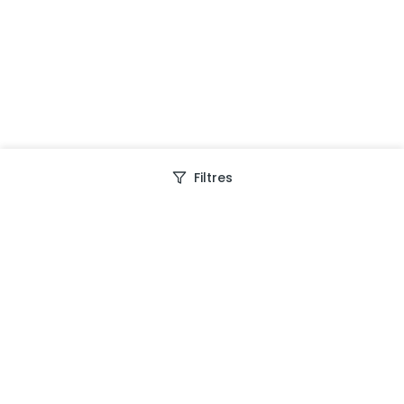
Filtres
Depuis 2013, Generation Voyage vous fait découvrir
des expériences mémorables et vous guide pour les