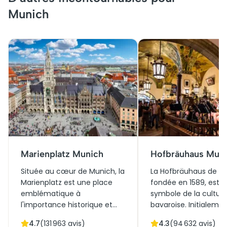
Munich
Marienplatz Munich
Hofbräuhaus Mun
Située au cœur de Munich, la
La Hofbräuhaus de M
Marienplatz est une place
fondée en 1589, est u
emblématique à
symbole de la cultur
l'importance historique et
bavaroise. Initialeme
culturelle majeure. Elle a été
fondée pour la royaut
4.7
(
131 963
avis)
4.3
(
94 632
avis)