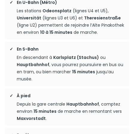
En U-Bahn (Métro)
Les stations
Odeonsplatz
(lignes U4 et U5),
Universität
(lignes U3 et U6) et
Theresienstraße
(ligne U2) permettent de rejoindre l’Alte Pinakothek
en environ
10 à 15 minutes
de marche.
En S-Bahn
En descendant à
Karlsplatz (Stachus)
ou
Hauptbahnhof
, vous pourrez poursuivre en bus ou
en tram, ou bien marcher
15 minutes
jusqu’au
musée.
À pied
Depuis la gare centrale
Hauptbahnhof
, comptez
environ
15 minutes
de marche en remontant vers
Maxvorstadt
.