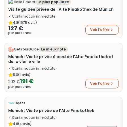
HelloTickets
Le plus populaire
Visite guidée privée de l'Alte Pinakothek de Munich
✓ Confirmation immédiate
4.8
(
1575
avis)
127 €
Voir l'offre
par personne
GetYourGuide
Le mieux noté
Munich : Visite privée à pied de l'Alte Pinakothek et
de la vieille ville
✓ Confirmation immédiate
5.0
(
1
avis)
191 €
202 €
Voir l'offre
par personne
Tiqets
Munich : Visite privée de l'Alte Pinakothek
✓ Confirmation immédiate
4.8
(
4
avis)