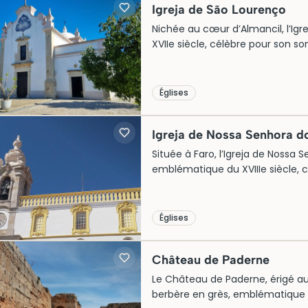
Igreja de São Lourenço
transformation.
Nichée au cœur d’Almancil, l’Igr
XVIIe siècle, célèbre pour son 
d’azulejos finement peints. Dédié
la dévotion de son époque, mêlan
témoignage essentiel du patrimoin
Églises
visiteurs à une immersion dans un
s’entrelacent.
Igreja de Nossa Senhora 
Située à Faro, l’Igreja de Nossa
emblématique du XVIIIe siècle, 
chapelle unique est ornée de mu
d’ossements, rendant hommage 
remarquable combine une beaut
Églises
profonde sur la mortalité, offra
l’histoire et de la spiritualité loca
Château de Paderne
Le Château de Paderne, érigé au 
berbère en grès, emblématique du