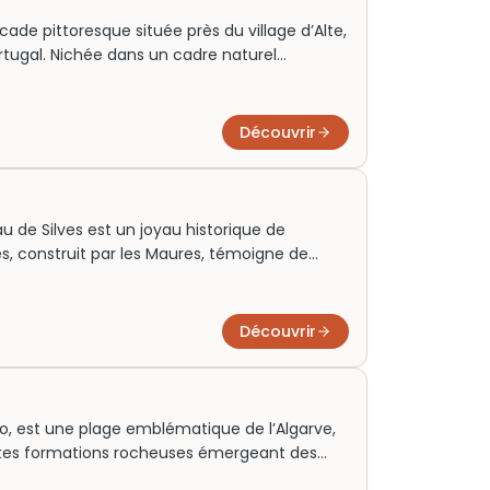
ade pittoresque située près du village d’Alte,
ortugal. Nichée dans un cadre naturel
de 24 mètres se déverse dans un bassin où
rafraîchir. Historiquement, elle servait
gation agricole. Aujourd’hui, elle offre un lieu
Découvrir
héritage culturel et naturel de la région.
u de Silves est un joyau historique de
ès, construit par les Maures, témoigne de
lves au Moyen Âge. Doté de nombreuses tours
s vues imprenables sur la vallée environnante.
 il est aujourd’hui une précieuse fenêtre sur le
Découvrir
ão, est une plage emblématique de l’Algarve,
ntes formations rocheuses émergeant des
lle a attiré les premiers estivants dès le XIXe