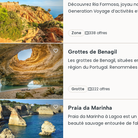
Découvrez Ria Formosa, joyau nat
Generation Voyage d’activités et
en famille, en couple ou le temp
entre visites uniques, paysages 
du lagon.
Zone
338
offre
s
Grottes de Benagil
Les grottes de Benagil, situées 
région du Portugal. Renommées 
spectaculaires et leur célèbre d
naturelle, ces grottes offrent u
la côte portugaise. Accessibles 
Grotte
222
offre
s
sont une attraction prisée pour
offrant des panoramas uniques e
Praia da Marinha
Praia da Marinha à Lagoa est un 
beauté sauvage entourée de fal
rocheuses uniques. Historiquemen
pêcheurs locaux. Cet écrin natur