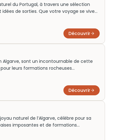
urel du Portugal, à travers une sélection
 idées de sorties. Que votre voyage se vive
s d’un week-end, explorez ce paradis côtier
préservés et expériences inoubliables autour
Découvrir
en Algarve, sont un incontournable de cette
pour leurs formations rocheuses
ôme en pierre illuminé par une ouverture
n aperçu captivant de la beauté naturelle de
principalement par bateau ou kayak, elles
Découvrir
 les amateurs de nature et de photographie,
t inoubliables.
joyau naturel de l’Algarve, célèbre pour sa
aises imposantes et de formations
t, elle a servi de point de repère pour les
el, sculpté par le temps, abrite des criques