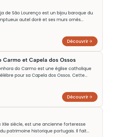
eja de São Lourenço est un bijou baroque du
somptueux autel doré et ses murs ornés
e à Saint Laurent, cette église incarne l’art et
t richesse artistique et ferveur religieuse. Un
e artistique portugais, elle invite les
Découvrir
e époque où l’art et la spiritualité
do Carmo et Capela dos Ossos
 Senhora do Carmo est une église catholique
célèbre pour sa Capela dos Ossos. Cette
rs constitués de milliers de crânes et
aux moines défunts. Cet édifice
é architecturale baroque avec une réflexion
Découvrir
nt aux visiteurs un aperçu fascinant de
les.
XIIe siècle, est une ancienne forteresse
 patrimoine historique portugais. Il fait