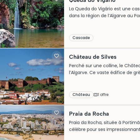
Queda do Vigário
La Queda do Vigário est une casc
dans la région de l’Algarve au P
enchanteur, cette chute d’eau 
les locaux et visiteurs aiment se 
d’importante ressource pour l’irri
Cascade
paisible et inspirant, reflet de l’
Château de Silves
Perché sur une colline, le Châtea
l’Algarve. Ce vaste édifice de gr
l’importance stratégique de Si
et de salles voûtées, il offre de
Initialement forteresse militaire,
Château
1
offre
passé médiéval du Portugal.
Praia da Rocha
Praia da Rocha, située à Portim
célèbre pour ses impressionna
eaux turquoise. Historiquement, e