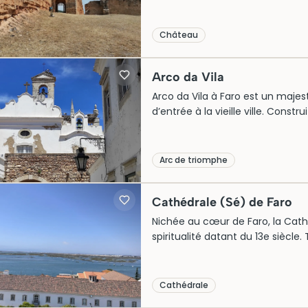
partie des sept châteaux repré
Portugal, témoignant de son impo
un aperçu fascinant de l’archite
Château
construit pour défendre la région
culturelle entourée de paysages
Arco da Vila
Arco da Vila à Faro est un majes
d’entrée à la vieille ville. Constr
murs mauresques originaux, témoi
de la région. Cet édifice symboliq
historique de Faro, offrant un a
Arc de triomphe
départ idéal pour découvrir les tr
Cathédrale (Sé) de Faro
Nichée au cœur de Faro, la Cathé
spiritualité datant du 13e siècle
sur un ancien site romain puis 
baroque attire les visiteurs, t
panoramique sur la ville. À l’int
Cathédrale
reliques et objets religieux, tém