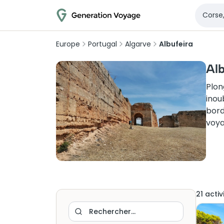
Europe
Portugal
Algarve
Albufeira
Alb
Plon
inou
bord
voya
21
activ