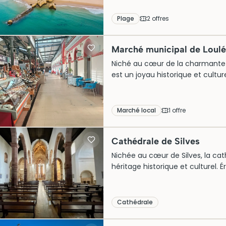
siècle, contribuant au développe
elle offre un mélange captivant
Plage
2
offre
s
entourée d’hôtels raffinés et de
incarne le mariage parfait entre 
Marché municipal de Loulé
Niché au cœur de la charmante v
est un joyau historique et cultu
édifice d’inspiration mauresque 
façades colorées. Jadis point n
lieu vibrant où se mêlent tradit
Marché local
1
offre
raconte l’histoire du terroir de 
sensorielle unique.
Cathédrale de Silves
Nichée au cœur de Silves, la cat
héritage historique et culturel. 
ancienne mosquée, cette majes
son utilisation distinctive du gr
voûtes élégantes et des détails s
Cathédrale
architecturale d’un passé islami
spirituel, la cathédrale demeure