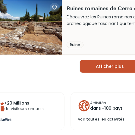
Ruines romaines de Cerro 
Découvrez les Ruines romaines de
archéologique fascinant qui té
Autrefois un village romain floriss
luxueuses, des thermes et des in
ces vestiges millénaires et expl
Ruine
retracent la vie quotidienne de l
culture romaine en plein cœur d
Afficher plus
+20 Millions
Activités
dans +100 pays
de visiteurs annuels
voir toutes les activités