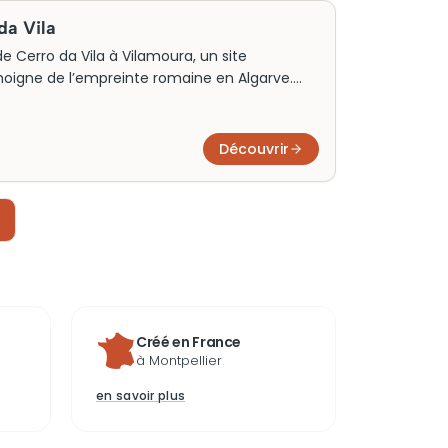
da Vila
 Cerro da Vila à Vilamoura, un site
moigne de l’empreinte romaine en Algarve.
ant, Cerro da Vila abritait des villas
stallations portuaires. Aujourd’hui, parcourez
orez le musée adjacent, riche en artefacts qui
Découvrir
’époque. Un voyage dans l’histoire et la
u Portugal.
Créé en France
à Montpellier
en savoir plus