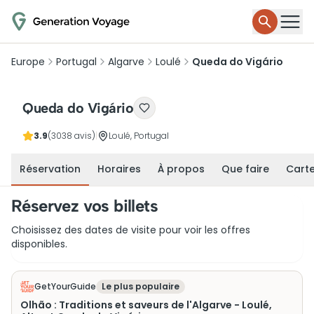
Europe
Portugal
Algarve
Loulé
Queda do Vigário
Queda do Vigário
3.9
(3038 avis)
|
Loulé, Portugal
Réservation
Horaires
À propos
Que faire
Cart
Réservez vos billets
Choisissez des dates de visite pour voir les offres
disponibles.
GetYourGuide
Le plus populaire
Olhão : Traditions et saveurs de l'Algarve - Loulé,