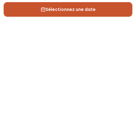
Sélectionnez une date
Depuis 2013, Generation Voyage vous fait découvrir
des expériences mémorables et vous guide pour les
vivre pleinement.
Qui sommes nous ?
Recrutement