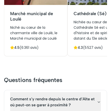
Marché municipal de
Cathédrale (Sé) d
Loulé
Nichée au cœur de Fa
Niché au cœur de la
Cathédrale Sé est un 
charmante ville de Loulé, le
d'histoire et de spiritu
Marché municipal de Loulé
datant du 13e siècle.
est un joyau historique et
Témoignant d'un ric
4.5
(
6 361
avis)
4.3
(
5 527
avis)
culturel incontournable.
passé, elle fut érigée
Inauguré en 1908, cet édifice
ancien site romain pu
d'inspiration mauresque
maure. Sa fascinante
éblouit par ses arches
architecture gothiqu
élégantes et ses façades
baroque attire les visi
colorées. Jadis point
tout comme son clo
Questions fréquentes
névralgique du commerce
offrant une vue
local, il demeure un lieu
panoramique sur la vil
vibrant où se mêlent
l'intérieur, un petit 
traditions et saveurs
dévoile de précieuse
Comment s’y rendre depuis le centre d’Alte et
authentiques. Chaque étal
reliques et objets reli
où peut-on se garer à proximité ?
raconte l'histoire du terroir
témoins silencieux d