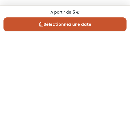
À partir de
5 €
Sélectionnez une date
Depuis 2013, Generation Voyage vous fait découvrir
des expériences mémorables et vous guide pour les
vivre pleinement.