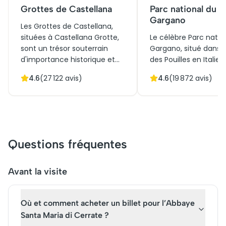
Grottes de Castellana
Parc national du
Gargano
Les Grottes de Castellana,
situées à Castellana Grotte,
Le célèbre Parc natio
sont un trésor souterrain
Gargano, situé dans l
d'importance historique et
des Pouilles en Italie,
culturelle. Découvertes en
destination incontou
4.6
(
27 122
avis)
4.6
(
19 872
avis)
1938, ces formations
pour les amoureux de
karstiques fascinantes
nature et de l'histoire
attirent chaque année des
Abritant des forêts
milliers de visiteurs. Lors de
anciennes, des falais
votre visite, vous pourrez
spectaculaires et un
admirer les stalactites et
biodiversité remarqua
Questions fréquentes
stalagmites qui ornent les
c'était aussi un lieu s
vastes chambres. En raison
pour les civilisations
de leur popularité croissante,
anciennes. Aujourd'hui,
Avant la visite
il est recommandé d'acheter
attire des touristes d
vos billets à l'avance pour
monde entier, désire
Où et comment acheter un billet pour l’Abbaye
explorer ce site naturel
découvrir sa beauté.
italien.
Santa Maria di Cerrate ?