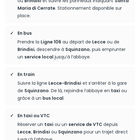
ou
Brindisi
et suivre les panneaux indiquant
Santa
Maria di Cerrate
. Stationnement disponible sur
place.
En bus
Prendre la
Ligne 106
au départ de
Lecce
ou de
Brindisi
, descendre à
Squinzano
, puis emprunter
un
service local
jusqu’à l’abbaye.
En train
Suivre la ligne
Lecce-Brindisi
et s’arrêter à la gare
de
Squinzano
. De là, rejoindre l’abbaye en
taxi
ou
grâce à un
bus local
.
En taxi ou VTC
Réserver un
taxi
ou un
service de VTC
depuis
Lecce
,
Brindisi
ou
Squinzano
pour un trajet direct
jusqu’à l’abbaye.