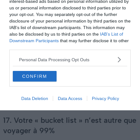
interest-based ads based on personal information utilized by
n’importe où
us or personal information disclosed to third parties prior to
your opt-out. You may separately opt-out of the further
13. Rien ne vous rend plus heureux que
disclosure of your personal information by third parties on the
de partir pour une nouvelle aventure
IAB’s list of downstream participants. This information may
also be disclosed by us to third parties on the
IAB’s List of
Downstream Participants
that may further disclose it to other
14. Vous planifiez même votre
third parties.
prochain voyage… en voyage
Personal Data Processing Opt Outs
15. Vous stressez toujours de ne pas
CONFIRM
avoir le temps de tout voir
16. Votre argent vous sert à : 1) rester
Data Deletion
Data Access
Privacy Policy
en vie. 2) voyager
17. Votre « bucket list » n’est autre que
voyager à 99%