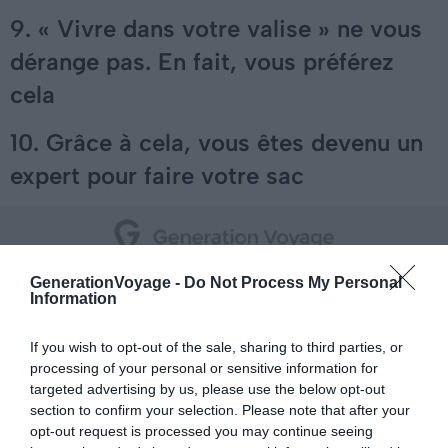
9. « Vivre dans votre valise » ne vous
dérange pas. En fait, vous préférez
cela
10. Grâce à cela, vous êtes devenu un
expert pour faire votre sac
GenerationVoyage -
Do Not Process My Personal
Information
11. Vous n’avez jamais vraiment
déballé vos affaires, vous êtes
If you wish to opt-out of the sale, sharing to third parties, or
processing of your personal or sensitive information for
toujours prêt pour un prochain voyage
targeted advertising by us, please use the below opt-out
section to confirm your selection. Please note that after your
12. Vous pouvez dormir pratiquement
opt-out request is processed you may continue seeing