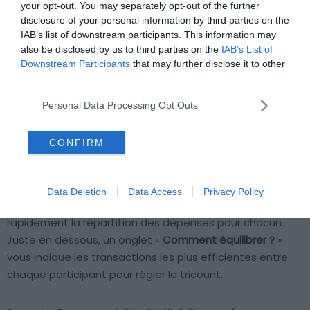
your opt-out. You may separately opt-out of the further
disclosure of your personal information by third parties on the
À noter
: une fois le tricount équilibré, il ne disparaît pas.
IAB’s list of downstream participants. This information may
also be disclosed by us to third parties on the
IAB’s List of
Vous avez encore accès aux différentes dépenses
Downstream Participants
that may further disclose it to other
effectuées. Vous pouvez le supprimer dans le menu en
third parties.
appuyant longuement sur le tricount souhaité.
L’interface se teinte alors en rouge et un bouton
Personal Data Processing Opt Outs
«
poubelle
» apparaît en haut à droite pour la
suppression.
CONFIRM
Onglet Équilibres
Data Deletion
Data Access
Privacy Policy
Dans l’onglet Équilibres, vous pourrez visualiser
rapidement la répartition des dépenses pour chacun.
Juste en dessous, un onglet «
Comment équilibrer ?
»
vous indique les transactions les plus efficientes entre
chaque participant pour régler le tricount.