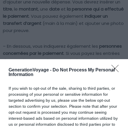
d’ajouter une nouvelle dépense. Vous devrez insérer un
titre
, le
montant
, une
date
et
la personne qui a effectué
le paiement
. Vous pouvez également
indiquer un
transfert d’argent
(main à la main) et ajouter une photo
pour preuve.
– En dessous, vous indiquerez également les
personnes
concernées par le paiement
. Si vous payez les entrées
d’un musée pour seulement trois de vos amis, n’indiquez
que ces trois amis. Si vous payez le dîner pour l’ensemble
GenerationVoyage -
Do Not Process My Personal
du groupe, vous pouvez laisser l’ensemble des
Information
participants par défaut.
If you wish to opt-out of the sale, sharing to third parties, or
processing of your personal or sensitive information for
– Une fonction «
Avancé
» vous permet d’indiquer une
targeted advertising by us, please use the below opt-out
répartition différente. Par exemple, si vous payez les
section to confirm your selection. Please note that after your
boissons pour tout le monde mais qu’un de vos amis en
opt-out request is processed you may continue seeing
interest-based ads based on personal information utilized by
a bu deux, vous pouvez indiquer le montant deux (deux
us or personal information disclosed to third parties prior to
parts).