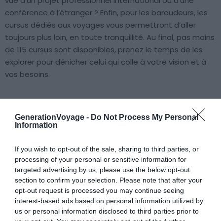
vue d’un projet professionnel international ou d’une
conférence à l’étranger ? Enfin, pour les baroudeurs, les
cursus dédiés aux voyages vous permettront d’aller
toujours plus loin, en toute tranquillité. Au final, pas moins
de 115 cursus sont disponibles, prenez le temps de les
explorer pour dénicher celui qui colle à votre vision et à
vos besoins.
De plus, Skyeng fournit tout le matériel d’apprentissage
nécessaire : que vous choisissez une progression de
GenerationVoyage -
Do Not Process My Personal
Information
façon autonome ou accompagné d’un professeur. Du
coup, pas besoin d’achats supplémentaires et des
If you wish to opt-out of the sale, sharing to third parties, or
économies en plus !
processing of your personal or sensitive information for
targeted advertising by us, please use the below opt-out
Par ailleurs, Skyeng propose un
cours d’essai gratuit
section to confirm your selection. Please note that after your
avec un professeur privé. Une fois le formulaire rempli, les
opt-out request is processed you may continue seeing
interest-based ads based on personal information utilized by
équipes vous contactent afin de valider le jour et l’heure
us or personal information disclosed to third parties prior to
de votre leçon gratuite. Au cours de cette séance, vous