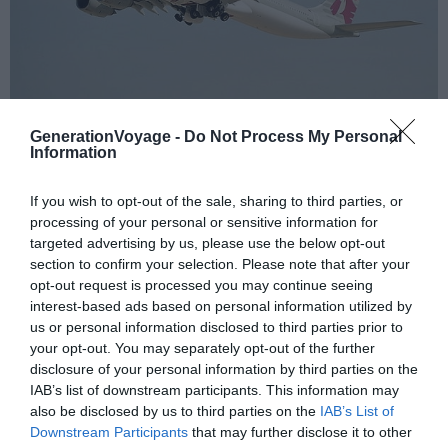
GenerationVoyage -
Do Not Process My Personal
Information
Temps de vol
: 16 heures 20 minutes
If you wish to opt-out of the sale, sharing to third parties, or
Distance
: 12 900 km
processing of your personal or sensitive information for
Type d’avion
: 777-200LR
targeted advertising by us, please use the below opt-out
section to confirm your selection. Please note that after your
opt-out request is processed you may continue seeing
4. Vol 211/212 Dubai-Houston,
interest-based ads based on personal information utilized by
Emirates
us or personal information disclosed to third parties prior to
your opt-out. You may separately opt-out of the further
disclosure of your personal information by third parties on the
IAB’s list of downstream participants. This information may
also be disclosed by us to third parties on the
IAB’s List of
Downstream Participants
that may further disclose it to other