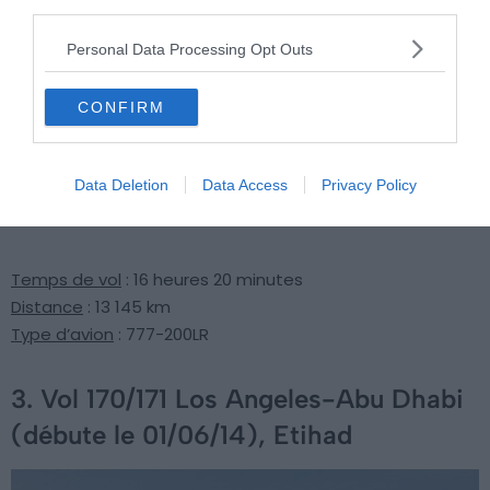
third parties.
Personal Data Processing Opt Outs
CONFIRM
Data Deletion
Data Access
Privacy Policy
Temps de vol
: 16 heures 20 minutes
Distance
: 13 145 km
Type d’avion
: 777-200LR
3. Vol 170/171 Los Angeles-Abu Dhabi
(débute le 01/06/14), Etihad