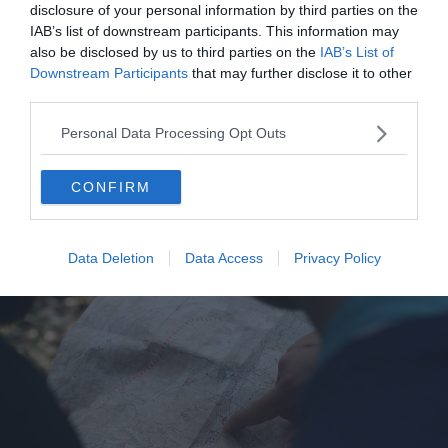
disclosure of your personal information by third parties on the
social
. Vous pouvez vous abonner à des amis, explorer
IAB’s list of downstream participants. This information may
leur carte carnet d’adresses, enregistrer celles qui vous
also be disclosed by us to third parties on the
IAB’s List of
tentent et que vous voulez découvrir sur votre propre
Downstream Participants
that may further disclose it to other
carte (cela peut se faire via le Facebook Connect ou via
third parties.
une recherche d’amis classique).
Personal Data Processing Opt Outs
Avantages et inconvénients de Mapstr
CONFIRM
Data Deletion
Data Access
Privacy Policy