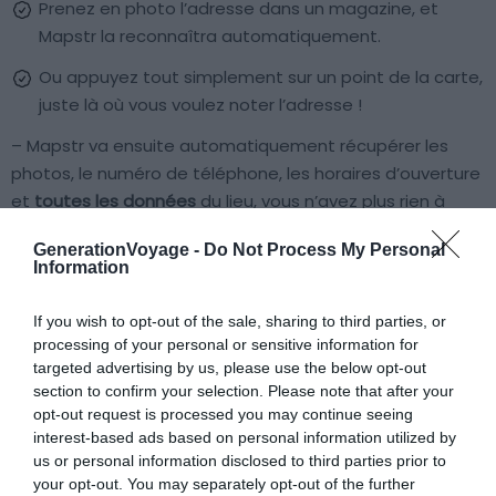
Prenez en photo l’adresse dans un magazine, et
Mapstr la reconnaîtra automatiquement.
Ou appuyez tout simplement sur un point de la carte,
juste là où vous voulez noter l’adresse !
– Mapstr va ensuite automatiquement récupérer les
photos, le numéro de téléphone, les horaires d’ouverture
et
toutes les données
du lieu, vous n’avez plus rien à
faire… Vous désirez classer vos adresses ?
Utilisez les
GenerationVoyage -
Do Not Process My Personal
tags
: #resto, #burgers, #hostel… (un peu comme
Information
Pinterest !)
If you wish to opt-out of the sale, sharing to third parties, or
– Une fois vos adresses enregistrées, votre «
carte de
processing of your personal or sensitive information for
targeted advertising by us, please use the below opt-out
votre monde
» est constituée. Vous vous retrouvez face
section to confirm your selection. Please note that after your
à une carte où seules vos adresses préférées
opt-out request is processed you may continue seeing
ressortent.
interest-based ads based on personal information utilized by
us or personal information disclosed to third parties prior to
your opt-out. You may separately opt-out of the further
Bon à savoir
: Mapstr fonctionne comme un
réseau