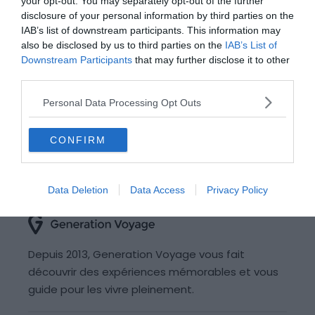
your opt-out. You may separately opt-out of the further
disclosure of your personal information by third parties on the
IAB’s list of downstream participants. This information may
«
1
2
3
4
5
6
7
also be disclosed by us to third parties on the
IAB’s List of
Downstream Participants
that may further disclose it to other
8
9
10
…
20
25
30
35
third parties.
40
45
…
»
Dernière page »
Personal Data Processing Opt Outs
CONFIRM
Data Deletion
Data Access
Privacy Policy
Depuis 2013, Generation Voyage vous fait
découvrir des expériences mémorables et vous
guide pour les vivre pleinement.