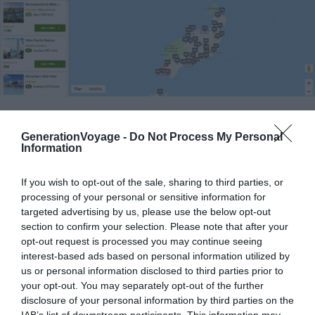
Pour les hôteliers
GenerationVoyage -
Do Not Process My Personal
Information
Vous gérez un établissement proposant des
hébergements ? Votre présence sur Trivago dépend de
If you wish to opt-out of the sale, sharing to third parties, or
votre collaboration avec un ou plusieurs sites de
processing of your personal or sensitive information for
réservations en ligne. En effet, si ceux-ci font partie de
targeted advertising by us, please use the below opt-out
leurs partenaires commerciaux, vous verrez alors
section to confirm your selection. Please note that after your
apparaître votre hôtel sur le comparateur en ligne. Plus
opt-out request is processed you may continue seeing
vous travaillez avec différents sites, plus vous
interest-based ads based on personal information utilized by
us or personal information disclosed to third parties prior to
augmentez vos chances d’être trouvés sur le moteur de
your opt-out. You may separately opt-out of the further
recherche. Pour améliorer votre fiche, vous pouvez créer
disclosure of your personal information by third parties on the
gratuitement un compte Hotel Manager. Celui-ci vous
IAB’s list of downstream participants. This information may