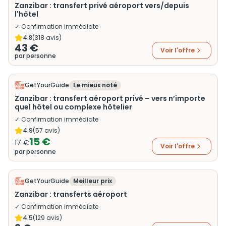
Zanzibar : transfert privé aéroport vers/depuis
l'hôtel
✓ Confirmation immédiate
4.8
(
318
avis)
43 €
Voir l'offre
par personne
GetYourGuide
Le mieux noté
Zanzibar : transfert aéroport privé – vers n’importe
quel hôtel ou complexe hôtelier
✓ Confirmation immédiate
4.9
(
57
avis)
15 €
17 €
Voir l'offre
par personne
GetYourGuide
Meilleur prix
Zanzibar : transferts aéroport
✓ Confirmation immédiate
4.5
(
129
avis)