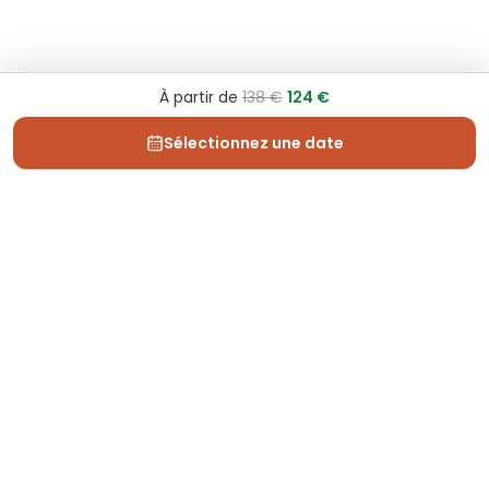
À partir de
138 €
124 €
Sélectionnez une date
Depuis 2013, Generation Voyage vous fait découvrir
des expériences mémorables et vous guide pour les
vivre pleinement.