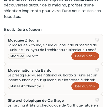
découvertes autour de la médina, profitez d’une
sélection inspirante pour vivre Tunis sous toutes ses
facettes.
5
activité
s
à découvrir
Mosquée Zitouna
La Mosquée Zitouna, située au cœur de la médina de
Tunis, est un joyau de l’architecture islamique. Fondée
en 732, elle joue un rôle essentiel dans l’histoire et la
Découvrir
Mosquée
1
offre
culture tunisiennes. Avec sa cour spatieuse et ses
arcades ornées, elle attire de nombreux visiteurs
chaque année. Une visite de cette mosquée offre
Musée national du Bardo
une plongée fascinante au coeur du patrimoine
Le prestigieux Musée national du Bardo à Tunis est un
tunisien.
incontournable pour quiconque s’intéresse à l’histoire
et à la culture. Connu pour sa vaste collection de
Découvrir
Musée d'archéologie
mosaïques romaines, il occupe un ancien palais
beylical, ce qui lui confère un charme indéniable.
Initialement une résidence royale, il est aujourd’hui
Site archéologique de Carthage
une attraction très prisée. Les visiteurs peuvent
Le fascinant Site archéologique de Carthage, situé en