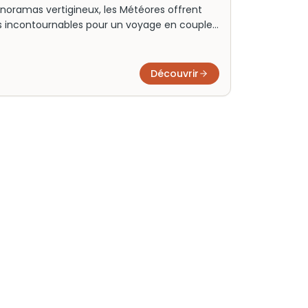
noramas vertigineux, les Météores offrent
tes incontournables pour un voyage en couple,
orties autour de ce site unique de Grèce.
oisir les meilleures expériences pour vivre
ts de pierre.
Découvrir