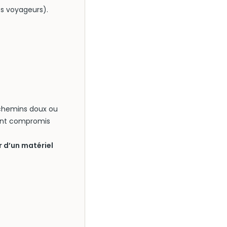
es voyageurs).
e chemins doux ou
llent compromis
r d’un matériel