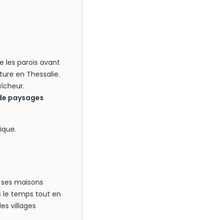
e les parois avant
ture en Thessalie.
îcheur.
 de paysages
ique.
t ses maisons
ns le temps tout en
es villages