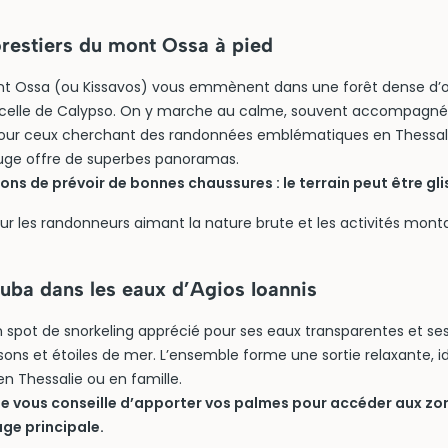
orestiers du mont Ossa à pied
nt Ossa (ou Kissavos) vous emmènent dans une forêt dense d’o
lle de Calypso. On y marche au calme, souvent accompagnés p
 pour ceux cherchant des randonnées emblématiques en Thessali
uge offre de superbes panoramas.
ons de prévoir de bonnes chaussures : le terrain peut être gli
ur les randonneurs aimant la nature brute et les activités mont
uba dans les eaux d’Agios Ioannis
n spot de snorkeling apprécié pour ses eaux transparentes et ses
issons et étoiles de mer. L’ensemble forme une sortie relaxante
en Thessalie ou en famille.
 vous conseille d’apporter vos palmes pour accéder aux zon
age principale.