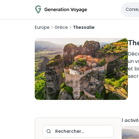
Europe
Grèce
Thessalie
The
Déco
un v
et b
secr
1
activit