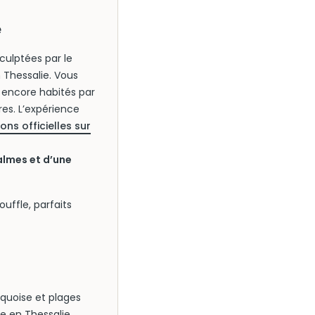
e
culptées par le
 Thessalie. Vous
encore habités par
es. L’expérience
ons officielles sur
almes et d’une
ouffle, parfaits
rquoise et plages
re en Thessalie,