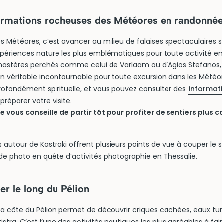
formations rocheuses des Météores en randonné
 Météores, c’est avancer au milieu de falaises spectaculaires s
xpériences nature les plus emblématiques pour toute activité en
astères perchés comme celui de Varlaam ou d’Agios Stefanos, 
n véritable incontournable pour toute excursion dans les Météor
rofondément spirituelle, et vous pouvez consulter des
informati
préparer votre visite.
vous conseille de partir tôt pour profiter de sentiers plus c
s autour de Kastraki offrent plusieurs points de vue à couper le s
de photo en quête d’activités photographie en Thessalie.
r le long du Pélion
 la côte du Pélion permet de découvrir criques cachées, eaux tu
stra. C’est l’une des activités nautiques les plus agréables à fai