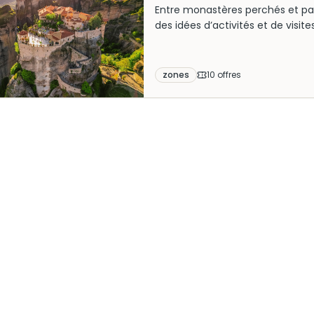
Entre monastères perchés et pa
des idées d’activités et de visi
un week-end en famille ou des s
Generation Voyage vous aide à ch
pleinement la magie de ces géan
zones
10
offre
s