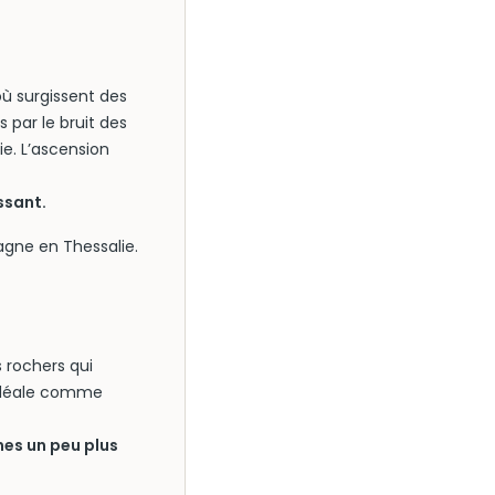
ù surgissent des
ar le bruit des
e. L’ascension
ssant.
agne en Thessalie.
 rochers qui
, idéale comme
es un peu plus