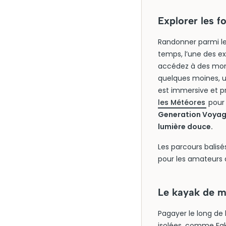
Explorer les 
Randonner parmi les
temps, l’une des e
accédez à des mon
quelques moines, u
est immersive et p
les Météores
pour 
Generation Voyage 
lumière douce.
Les parcours balisé
pour les amateurs 
Le kayak de me
Pagayer le long de
isolées, comme Faki