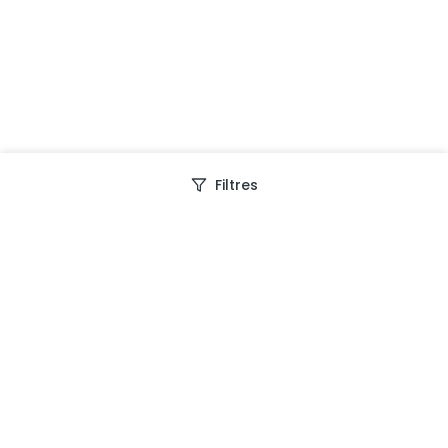
Filtres
Depuis 2013, Generation Voyage vous fait découvrir
des expériences mémorables et vous guide pour les