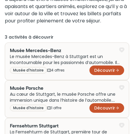
apaisants et quartiers animés, explorez ce qu’il y a à
voir autour de la ville et trouvez les billets parfaits
pour profiter pleinement de votre séjour.
3
activité
s
à découvrir
Musée Mercedes-Benz
Le musée Mercedes-Benz à Stuttgart est un
incontournable pour les passionnés d’automobile. Il
célèbre l’histoire du légendaire constructeur allemand
Découvrir
Musée d'histoire
4
offre
s
avec une collection impressionnante de véhicules et
d’expositions. L’architecture futuriste du bâtiment,
semblable à une double hélice, accueille des visiteurs
Musée Porsche
du monde entier. Grâce à son rôle initial de
Au cœur de Stuttgart, le musée Porsche offre une
préservation du patrimoine automobile, il forme
immersion unique dans l’histoire de l’automobile.
aujourd’hui une attraction prisée du grand public.
Édifice moderne aux lignes audacieuses, il rend
Découvrir
Musée d'histoire
1
offre
Pensez à réserver vos billets à l’avance pour une visite
hommage à l’ingénierie et à l’innovation. Initialement
enrichissante.
conçu pour célébrer l’héritage de la marque, il est
désormais incontournable pour les passionnés de
Fernsehturm Stuttgart
voitures. Avant votre visite, pensez à réserver vos
La Fernsehturm de Stuttgart, première tour de