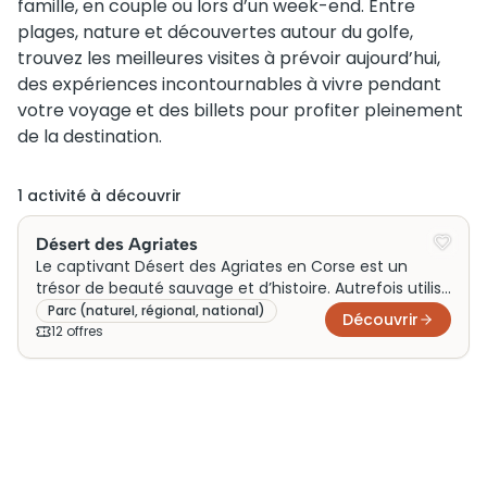
famille, en couple ou lors d’un week-end. Entre
plages, nature et découvertes autour du golfe,
trouvez les meilleures visites à prévoir aujourd’hui,
des expériences incontournables à vivre pendant
votre voyage et des billets pour profiter pleinement
de la destination.
1
activité
à découvrir
Désert des Agriates
Le captivant Désert des Agriates en Corse est un
trésor de beauté sauvage et d’histoire. Autrefois utilisé
pour le pâturage, il abrite aujourd’hui des paysages
Parc (naturel, régional, national)
Découvrir
naturels préservés et des plages immaculées. Son
12
offre
s
importance culturelle réside dans son rôle historique
en tant que ressource agricole. Les visiteurs affluent
ici pour des visites guidées, découvrant la splendeur
unique de ce site. Pensez à réserver vos billets à
l’avance pour profiter pleinement de ce joyau
touristique prisé.