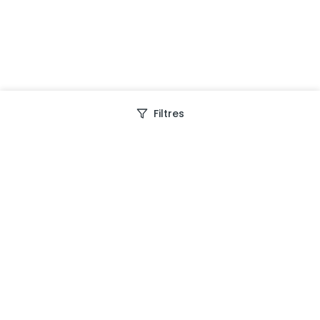
Filtres
Depuis 2013, Generation Voyage vous fait découvrir
des expériences mémorables et vous guide pour les
vivre pleinement.