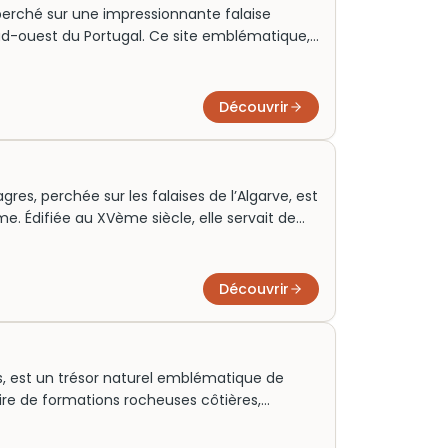
perché sur une impressionnante falaise
ud-ouest du Portugal. Ce site emblématique,
ut du monde, a guidé les marins depuis le
tiges d’un ancien monastère franciscain, le
emeure un symbole de protection maritime,
Découvrir
 spectaculaires sur l’Atlantique déchaîné.
res, perchée sur les falaises de l’Algarve, est
e. Édifiée au XVème siècle, elle servait de
débutant leurs grandes découvertes. Sa
remparts et une célèbre rose des vents.
eux visiteurs grâce à son riche passé et ses
Découvrir
billets à l’avance pour une visite captivante
able.
s, est un trésor naturel emblématique de
aire de formations rocheuses côtières,
 offre un paysage saisissant de grottes et de
uctures ont guidé les pêcheurs locaux et