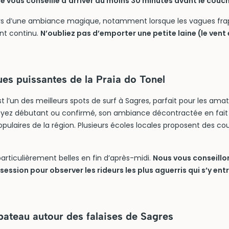
vous conseille d’arriver au moins 30 minutes avant le couche
ors d’une ambiance magique, notamment lorsque les vagues fra
t continu.
N’oubliez pas d’emporter une petite laine (le vent
ues puissantes de la Praia do Tonel
st l’un des meilleurs spots de surf à Sagres, parfait pour les am
oyez débutant ou confirmé, son ambiance décontractée en fait l
populaires de la région. Plusieurs écoles locales proposent des co
articulièrement belles en fin d’après-midi.
Nous vous conseillon
session pour observer les rideurs les plus aguerris qui s’y ent
bateau autour des falaises de Sagres