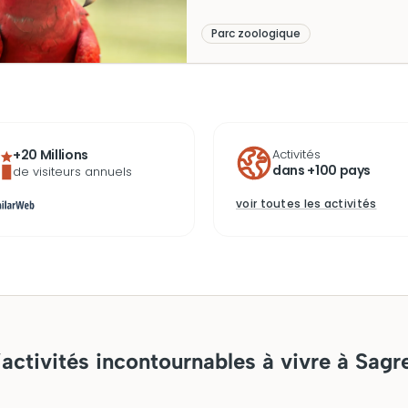
soigneusement conçus. Plus qu’un
conservation et d’éducation, tou
Parc zoologique
avec un restaurant portugais trad
pour petits et grands.
+20 Millions
Activités
dans +100 pays
de visiteurs annuels
voir toutes les activités
activités incontournables à vivre à Sagr