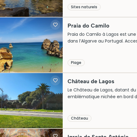
protégé la côte. Aujourd’hui, el
Sites naturels
souvent explorées via des excur
inoubliable au cœur de la nature
Praia do Camilo
Praia do Camilo à Lagos est une 
dans l’Algarve au Portugal. Acce
isolée se révèle à travers des 
tunnel creusé à la main. Autrefoi
est aujourd’hui un sanctuaire po
Plage
photographes, offrant un cadre 
préservée de la région.
Château de Lagos
Le Château de Lagos, datant du
emblématique nichée en bord d
passé riche et défensif, tandis 
témoigne de l’art architectural 
Lagos des invasions, il représe
Château
patrimoine culturel de la région
par son charme intemporel et sa