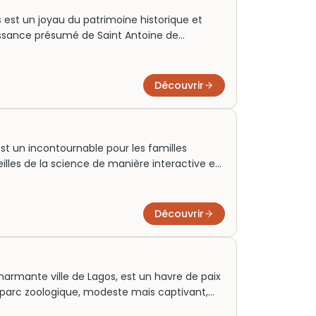
s est un joyau du patrimoine historique et
aissance présumé de Saint Antoine de
u XVIIIe siècle, est un exemple éclatant
scine par ses somptueux ornements dorés et
t la vie du saint. Initialement un lieu de culte,
Découvrir
urs un voyage spirituel et esthétique à travers
st un incontournable pour les familles
illes de la science de manière interactive et
le, ce musée scientifique offre une expérience
rées et ses activités pratiques. Véritable pont
r, il stimule la curiosité tout en célébrant
Découvrir
notre quotidien, faisant écho à l’héritage
ion.
harmante ville de Lagos, est un havre de paix
e parc zoologique, modeste mais captivant,
e mammifères et de reptiles dans des habitats