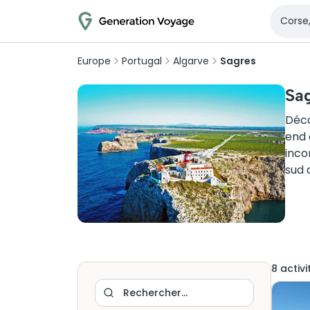
Europe
Portugal
Algarve
Sagres
Sag
Déco
end 
inco
sud 
8
activi