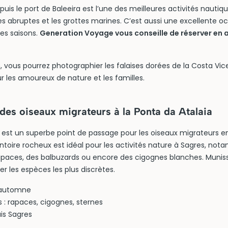
puis le port de Baleeira est l’une des meilleures activités nautiq
ses abruptes et les grottes marines. C’est aussi une excellente o
les saisons.
Generation Voyage vous conseille de réserver en
, vous pourrez photographier les falaises dorées de la Costa Vic
 les amoureux de nature et les familles.
des oiseaux migrateurs à la Ponta da Atalaia
a est un superbe point de passage pour les oiseaux migrateurs 
toire rocheux est idéal pour les activités nature à Sagres, no
rapaces, des balbuzards ou encore des cigognes blanches. Muni
er les espèces les plus discrètes.
: automne
 : rapaces, cigognes, sternes
is Sagres