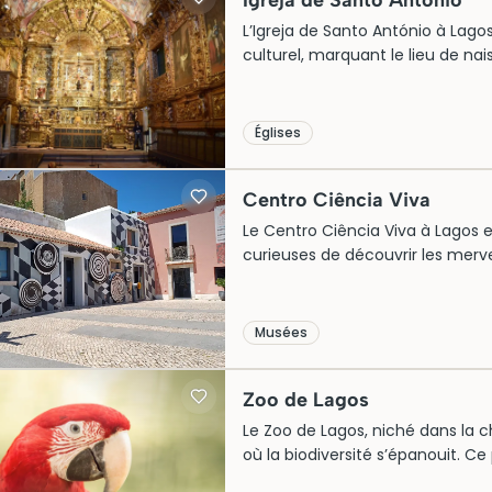
Igreja de Santo António
L’Igreja de Santo António à Lago
culturel, marquant le lieu de n
Lisbonne. Cette église, édifiée a
d’architecture baroque. Elle fa
ses magnifiques azulejos illustran
Églises
elle offre aujourd’hui aux visite
le temps.
Centro Ciência Viva
Le Centro Ciência Viva à Lagos e
curieuses de découvrir les merve
ludique. Niché au cœur de la vil
unique avec ses expositions colo
entre la culture locale et le savoi
Musées
l’importance de la science dans 
historique d’innovation de la rég
Zoo de Lagos
Le Zoo de Lagos, niché dans la c
où la biodiversité s’épanouit. C
abrite une variété d’oiseaux, d