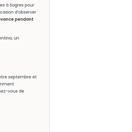
ues à Sagres pour
ccasion d’observer
 avance pendant
entina, un
entre septembre et
tamment
ssez-vous de