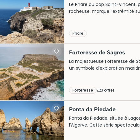
Le Phare du cap Saint-Vincent, 
rocheuse, marque l’extrémité s
autrefois considéré comme le bo
16e siècle. Construit sur les ves
phare actuel date de 1846 et d
Phare
offrant également des panoramas
Forteresse de Sagres
La majestueuse Forteresse de Sag
un symbole d’exploration maritim
base aux navigateurs portugais 
structure imposante abrite des 
Aujourd’hui, elle attire de nombr
Forteresse
3
offre
s
vues panoramiques. Réservez vos 
de ce site historique incontourn
Ponta da Piedade
Ponta da Piedade, située à Lago
l’Algarve. Cette série spectacul
façonnées par le vent et la mer,
grottos. Historiquement, ces str