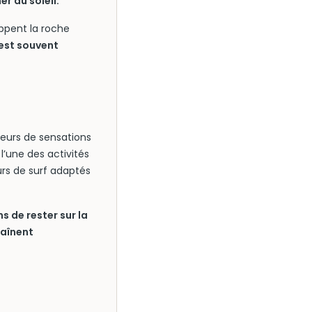
r du soleil.
ppent la roche
 est souvent
ateurs de sensations
’une des activités
urs de surf adaptés
s de rester sur la
raînent