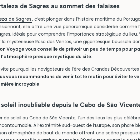
rtaleza de Sagres au sommet des falaises
leza de Sagres
, c’est plonger dans l’histoire maritime du Portugal
sionnant, elle offre une vue panoramique considérée comme l’
agres, idéale pour comprendre l’importance stratégique du lieu.
la mystérieuse Rosa dos Ventos, une gigantesque boussole dont 
on Voyage vous conseille de prévoir un peu de temps pour par
r l’atmosphère presque mystique du site.
te pourquoi les navigateurs de l’ère des Grandes Découvertes ut
us vous recommandons de venir tôt le matin pour éviter le ve
lumière incroyable.
soleil inoubliable depuis le Cabo de São Vicent
 de soleil au Cabo de São Vicente, l’un des lieux les plus célèbres
incontournable. À l’extrémité sud-ouest de l’Europe, son phare bl
on atmosphère de bout du monde offrent une scène presque ir