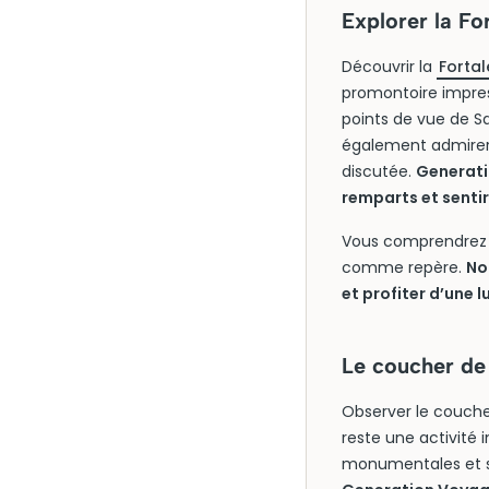
Explorer la Fo
Découvrir la
Forta
promontoire impres
points de vue de S
également admirer 
discutée.
Generati
remparts et senti
Vous comprendrez vi
comme repère.
No
et profiter d’une 
Le coucher de 
Observer le coucher
reste une activité 
monumentales et s