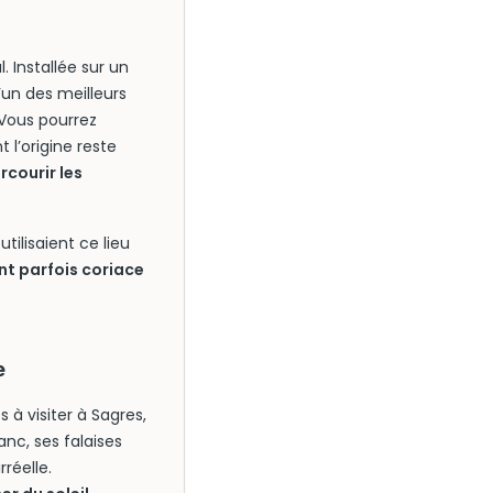
. Installée sur un
un des meilleurs
 Vous pourrez
l’origine reste
courir les
ilisaient ce lieu
nt parfois coriace
e
 à visiter à Sagres,
anc, ses falaises
réelle.