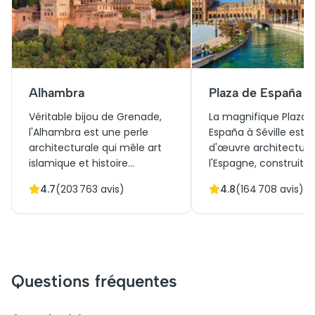
Alhambra
Plaza de España
Véritable bijou de Grenade,
La magnifique Plaza 
l'Alhambra est une perle
España à Séville est 
architecturale qui mêle art
d'œuvre architectura
islamique et histoire
l'Espagne, construite
andalouse. Obtenir des billets
l'Exposition ibéro-am
4.7
(
203 763
avis)
4.8
(
164 708
avis)
pour l'Alhambra ouvre les
de 1929. Elle allie
portes d'un voyage à travers
harmonieusement le 
ses palais somptueux et ses
Renaissance et l'arch
jardins enchanteurs. La visite
régionale. Ses vastes 
de l'Alhambra promet une
céramiques colorées
immersion fascinante dans
un lieu incontournabl
Questions fréquentes
des siècles de culture et de
Aujourd'hui, elle attir
légendes. Parmi ses trésors,
milliers de visiteurs 