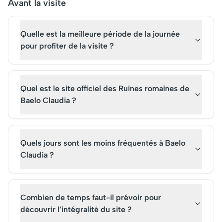
le Palais Nasrides et la cour
année, qui peuvent e
Avant la visite
des Lions attendent de
ses bâtiments sans b
captiver chaque visiteur.
de billets. Une visite 
Quelle est la meilleure période de la journée
site emblématique ré
son importance histo
pour profiter de la visite ?
son attrait culturel
indéniable.
Quel est le site officiel des Ruines romaines de
Baelo Claudia ?
Quels jours sont les moins fréquentés à Baelo
Claudia ?
Combien de temps faut-il prévoir pour
découvrir l’intégralité du site ?