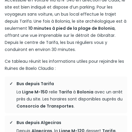
Accessible en voiture via la N-340 en direction de Cadix, le
site est bien indiqué et dispose d’un parking. Pour les
voyageurs sans voiture, un bus local effectue le trajet
depuis Tarifa. Une fois à Bolonia, le site archéologique est à
seulement
10 minutes à pied de la plage de Bolonia
,
offrant une vue imprenable sur le détroit de Gibraltar.
Depuis le centre de Tarifa, les bus réguliers vous y
conduiront en environ 30 minutes.
Ce tableau réunit les informations utiles pour rejoindre les
Ruines de Baelo Claudia :
Bus depuis Tarifa
La
Ligne M-150
relie
Tarifa
à
Bolonia
avec un arrêt
près du site. Les horaires sont disponibles auprès du
Consorcio de Transportes
.
Bus depuis Algeciras
Depuis
Algeciras
, la
Ligne M-120
dessert
Tarifa
,