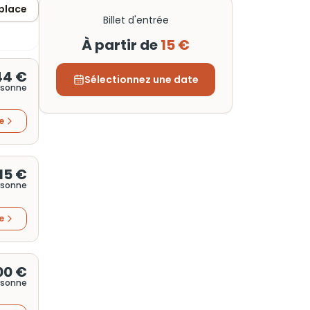
 place
Billet d'entrée
À partir de
15 €
44 €
Sélectionnez une date
rsonne
re
15 €
rsonne
re
00 €
rsonne