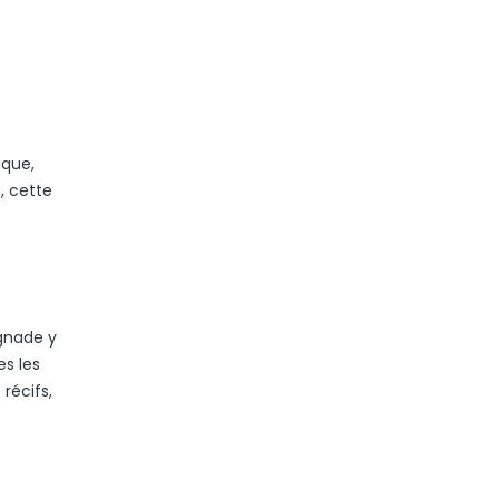
ique,
, cette
ignade y
s les
récifs,