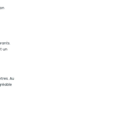
son
rants.
t un
tres. Au
gréable