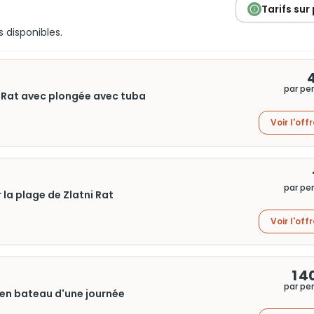
Tarifs sur
s disponibles.
par pe
ni Rat avec plongée avec tuba
Voir l'off
par pe
 la plage de Zlatni Rat
Voir l'off
1 4
par pe
e en bateau d'une journée