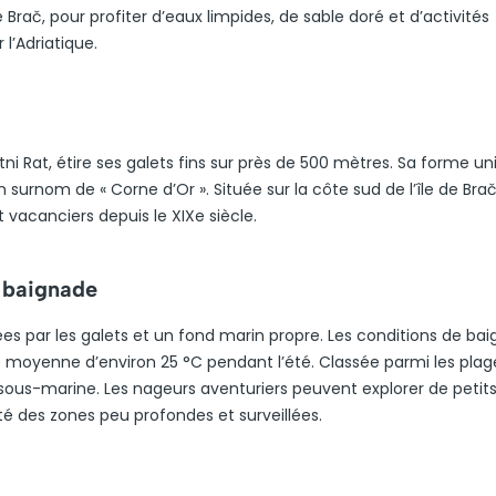
e Brač, pour profiter d’eaux limpides, de sable doré et d’activités
l’Adriatique.
ni Rat, étire ses galets fins sur près de 500 mètres. Sa forme un
n surnom de « Corne d’Or ». Située sur la côte sud de l’île de Brač
 vacanciers depuis le XIXe siècle.
a baignade
rées par les galets et un fond marin propre. Les conditions de ba
moyenne d’environ 25 °C pendant l’été. Classée parmi les plage
té sous-marine. Les nageurs aventuriers peuvent explorer de petits 
ité des zones peu profondes et surveillées.