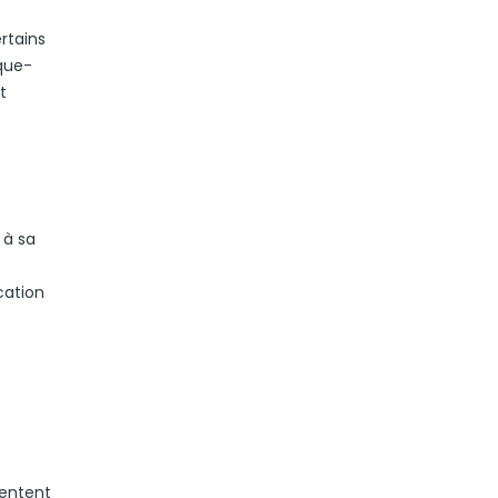
rtains
ique-
t
 à sa
cation
pentent