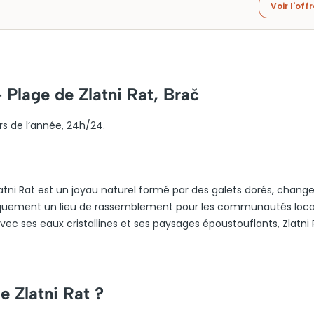
Voir l'off
 Plage de Zlatni Rat, Brač
urs de l’année, 24h/24.
t
 Zlatni Rat est un joyau naturel formé par des galets dorés, chang
riquement un lieu de rassemblement pour les communautés local
vec ses eaux cristallines et ses paysages époustouflants, Zlatni 
de Zlatni Rat ?