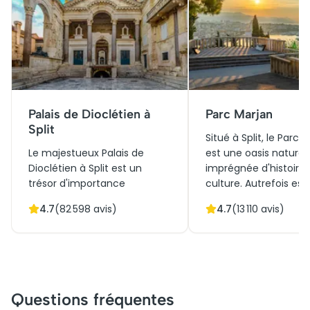
Palais de Dioclétien à
Parc Marjan
Split
Situé à Split, le Parc 
Le majestueux Palais de
est une oasis naturel
Dioclétien à Split est un
imprégnée d'histoire 
trésor d'importance
culture. Autrefois es
historique et culturelle,
sacré pour les habita
4.7
(
82 598
avis)
4.7
(
13 110
avis)
symbole éclatant du
locaux, il abrite aujou
patrimoine romain. Construit
des pins majestueux 
au IVème siècle pour
sentiers pittoresques.
l'empereur Dioclétien, il
parcourant ses ancie
servait initialement de
chemins, les visiteurs
résidence impériale fortifiée.
découvrent des chap
Questions fréquentes
Aujourd'hui, ses ruelles
médiévales nichées 