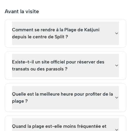
pittoresques et ses vestiges
collines verdoyantes.
architecturaux attirent des
Aujourd'hui, la popula
Avant la visite
milliers de visiteurs
Marjan en fait un lieu 
annuellement, qui peuvent
avec des visites guid
Comment se rendre à la Plage de Kašjuni
réserver des billets pour une
disponibles pour une
visite immersive. Ce site
exploration enrichiss
depuis le centre de Split ?
emblématique, inscrit au
ce joyau naturel.
patrimoine mondial de
l'UNESCO, est incontournable
Existe-t-il un site officiel pour réserver des
pour les amoureux d'histoire
et d'architecture.
transats ou des parasols ?
Quelle est la meilleure heure pour profiter de la
plage ?
Quand la plage est-elle moins fréquentée et