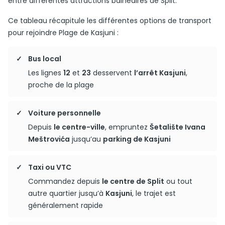
entre différentes attractions balnéaires de Split.
Ce tableau récapitule les différentes options de transport
pour rejoindre Plage de Kasjuni :
Bus local
Les lignes
12
et
23
desservent
l’arrêt Kasjuni
,
proche de la plage
Voiture personnelle
Depuis
le centre-ville
, empruntez
Šetalište Ivana
Meštrovića
jusqu’au
parking de Kasjuni
Taxi ou VTC
Commandez depuis
le centre de Split
ou tout
autre quartier jusqu’à
Kasjuni
, le trajet est
généralement rapide