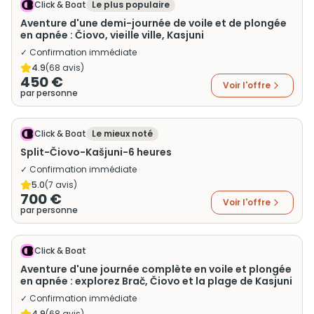
Click & Boat
Le plus populaire
Aventure d'une demi-journée de voile et de plongée
en apnée : Čiovo, vieille ville, Kasjuni
✓ Confirmation immédiate
4.9
(
68
avis)
450 €
Voir l'offre
par personne
Click & Boat
Le mieux noté
Split-Čiovo-Kašjuni-6 heures
✓ Confirmation immédiate
5.0
(
7
avis)
700 €
Voir l'offre
par personne
Click & Boat
Aventure d'une journée complète en voile et plongée
en apnée : explorez Brač, Čiovo et la plage de Kasjuni
✓ Confirmation immédiate
4.9
(
68
avis)