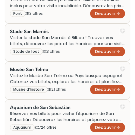
inclus pour votre visite inoubliable. Découvrez les prix
et planifiez votre aventure dès maintenant !
Découvrir
Pont
3
offre
s
Stade San Mamés
Visiter le stade San Mamés à Bilbao ! Trouvez vos
billets, découvrez les prix et les horaires pour une visite
inoubliable. Ne manquez pas cette expérience unique
Découvrir
Stade de foot
3
offre
s
!
Musée San Telmo
Visitez le Musée San Telmo au Pays basque espagnol.
Obtenez vos billets, explorez les horaires et planifiez
votre visite dès aujourd'hui !
Découvrir
Musée d'histoire
21
offre
s
Aquarium de San Sebastián
Réservez vos billets pour visiter l'Aquarium de San
Sebastián. Découvrez les horaires et préparez votre
visite au cœur du Pays basque espagnol.
Découvrir
Aquarium
724
offre
s