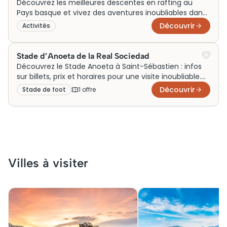
Découvrez les meilleures descentes en rafting au
Pays basque et vivez des aventures inoubliables dans
des paysages à couper le souffle.
Découvrir
Activités
Stade d’Anoeta de la Real Sociedad
Découvrez le Stade Anoeta à Saint-Sébastien : infos
sur billets, prix et horaires pour une visite inoubliable.
Réservez dès maintenant !
Découvrir
Stade de foot
1
offre
Villes à visiter