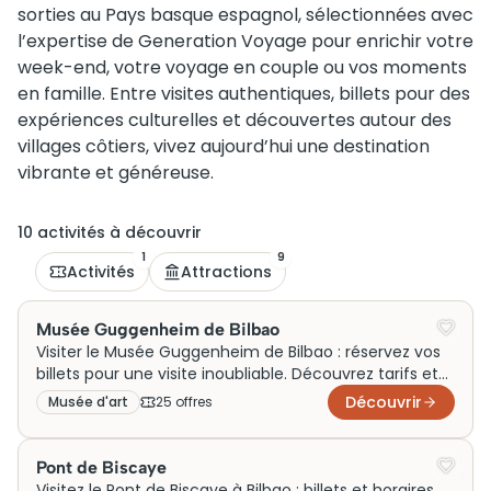
sorties au Pays basque espagnol, sélectionnées avec
l’expertise de Generation Voyage pour enrichir votre
week-end, votre voyage en couple ou vos moments
en famille. Entre visites authentiques, billets pour des
expériences culturelles et découvertes autour des
villages côtiers, vivez aujourd’hui une destination
vibrante et généreuse.
10
activité
s
à découvrir
1
9
Activités
Attractions
Musée Guggenheim de Bilbao
Visiter le Musée Guggenheim de Bilbao : réservez vos
billets pour une visite inoubliable. Découvrez tarifs et
horaires dès maintenant !
Découvrir
Musée d'art
25
offre
s
Pont de Biscaye
Visitez le Pont de Biscaye à Bilbao : billets et horaires