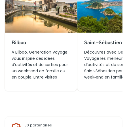
Bilbao
Saint-Sébastien
À Bilbao, Generation Voyage
Découvrez avec Gene
vous inspire des idées
Voyage les meilleures
d’activités et de sorties pour
d’activités et de sorti
un week-end en famille ou
Saint‑Sébastien pour
en couple. Entre visites
week‑end en famille 
incontournables, billets pour
couple. Entre visites
les musées emblématiques
culturelles, plaisirs
et expériences à vivre
gourmands et décou
aujourd’hui ou lors d’un futur
autour de la ville, prof
voyage, explorez ce qui vous
d’un voyage unique 
attend dans et autour de la
du Pays basque espag
ville basque.
+30 partenaires