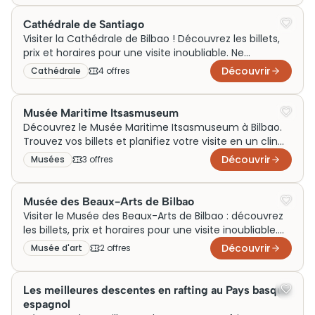
Cathédrale de Santiago
Visiter la Cathédrale de Bilbao ! Découvrez les billets,
prix et horaires pour une visite inoubliable. Ne
manquez pas ce joyau architectural !
Découvrir
Cathédrale
4
offre
s
Musée Maritime Itsasmuseum
Découvrez le Musée Maritime Itsasmuseum à Bilbao.
Trouvez vos billets et planifiez votre visite en un clin
d'œil. Horaires et infos essentiels ici !
Découvrir
Musées
3
offre
s
Musée des Beaux-Arts de Bilbao
Visiter le Musée des Beaux-Arts de Bilbao : découvrez
les billets, prix et horaires pour une visite inoubliable.
Réservez vos billets dès maintenant !
Découvrir
Musée d'art
2
offre
s
Les meilleures descentes en rafting au Pays basque
espagnol