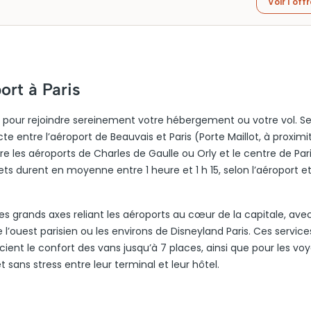
Voir l'off
ort à Paris
ris pour rejoindre sereinement votre hébergement ou votre vol. S
e entre l’aéroport de Beauvais et Paris (Porte Maillot, à proximi
tre les aéroports de Charles de Gaulle ou Orly et le centre de Pari
jets durent en moyenne entre 1 heure et 1 h 15, selon l’aéroport et
les grands axes reliant les aéroports au cœur de la capitale, avec
de l’ouest parisien ou les environs de Disneyland Paris. Ces servic
cient le confort des vans jusqu’à 7 places, ainsi que pour les vo
t sans stress entre leur terminal et leur hôtel.