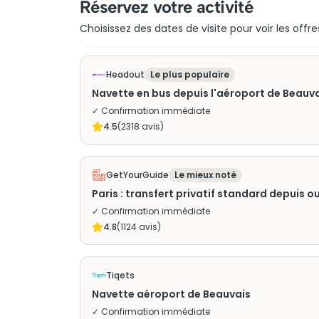
Réservez votre activité
Choisissez des dates de visite pour voir les offre
Headout
Le plus populaire
Navette en bus depuis l'aéroport de Beauvais
✓ Confirmation immédiate
4.5
(
2318
avis)
GetYourGuide
Le mieux noté
Paris : transfert privatif standard depuis o
✓ Confirmation immédiate
4.8
(
1124
avis)
Tiqets
Navette aéroport de Beauvais
✓ Confirmation immédiate