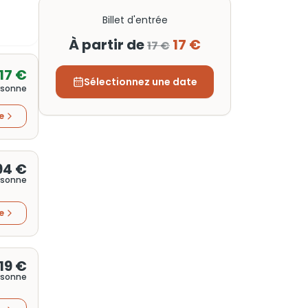
Billet d'entrée
À partir de
17 €
17 €
17 €
Sélectionnez une date
rsonne
re
94 €
rsonne
re
19 €
rsonne