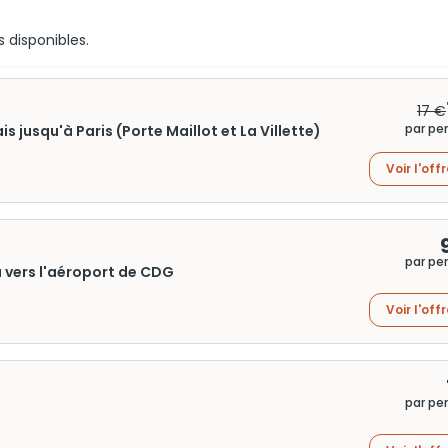
s disponibles.
17 €
par pe
 jusqu'à Paris (Porte Maillot et La Villette)
Voir l'off
par pe
u vers l'aéroport de CDG
Voir l'off
par pe