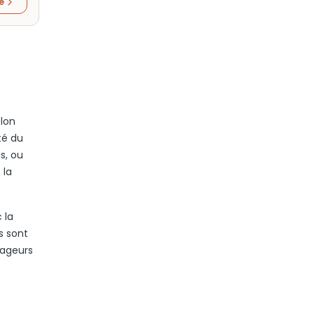
re
elon
té du
s, ou
 la
 la
es sont
yageurs