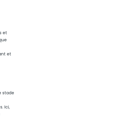
s et
ique
ant et
e stade
 Ici,
i