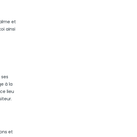
calme et
oï ainsi
 ses
e à la
ce lieu
iteur.
ons et