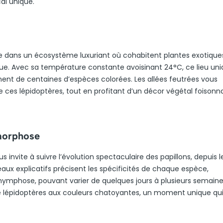
al unique.
nge dans un écosystème luxuriant où cohabitent plantes exotique
rique. Avec sa température constante avoisinant 24°C, ce lieu un
ment de centaines d’espèces colorées. Les allées feutrées vous
e ces lépidoptères, tout en profitant d’un décor végétal foisonn
morphose
nvite à suivre l’évolution spectaculaire des papillons, depuis l
neaux explicatifs précisent les spécificités de chaque espèce,
phose, pouvant varier de quelques jours à plusieurs semaines.
de lépidoptères aux couleurs chatoyantes, un moment unique qu