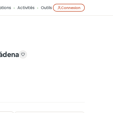
ations
Activités
Outils
Connexion
mádena