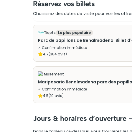
Réservez vos billets
Choisissez des dates de visite pour voir les offre
Tiqets
Le plus populaire
Parc de papillons de Benalmádena: Billet d
✓ Confirmation immédiate
4.7
(
384
avis)
Musement
Mariposario Benalmadena parc des papill
✓ Confirmation immédiate
4.5
(
10
avis)
Jours & horaires d’ouverture 
Dans le tableau ci-dessous, vous trouverez les ho