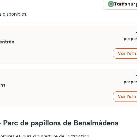
Tarifs sur
s disponibles.
par pe
'entrée
Voir l'off
par pe
ons
Voir l'off
– Parc de papillons de Benalmádena
raires et jours d’ouverture de l’attraction.