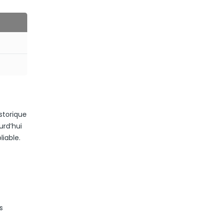
storique
urd’hui
liable.
s