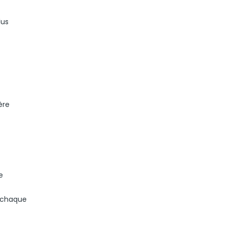
lus
ère
e
r chaque