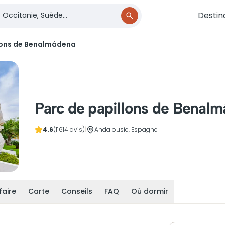
Destin
lons de Benalmádena
Parc de papillons de Benal
4.6
(11614 avis)
|
Andalousie, Espagne
faire
Carte
Conseils
FAQ
Où dormir