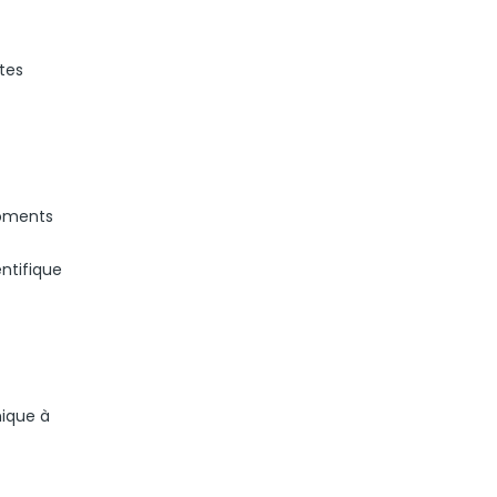
stes
moments
ntifique
nique à