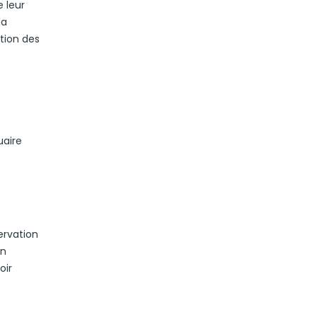
 leur
la
ation des
uaire
ervation
un
oir