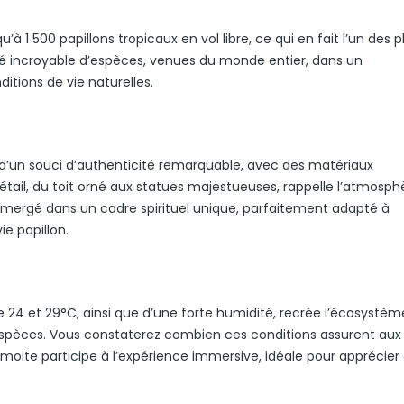
à 1 500 papillons tropicaux en vol libre, ce qui en fait l’un des p
ité incroyable d’espèces, venues du monde entier, dans un
tions de vie naturelles.
 d’un souci d’authenticité remarquable, avec des matériaux
ail, du toit orné aux statues majestueuses, rappelle l’atmosph
mmergé dans un cadre spirituel unique, parfaitement adapté à
ie papillon.
 24 et 29°C, ainsi que d’une forte humidité, recrée l’écosystèm
espèces. Vous constaterez combien ces conditions assurent aux
 moite participe à l’expérience immersive, idéale pour apprécie