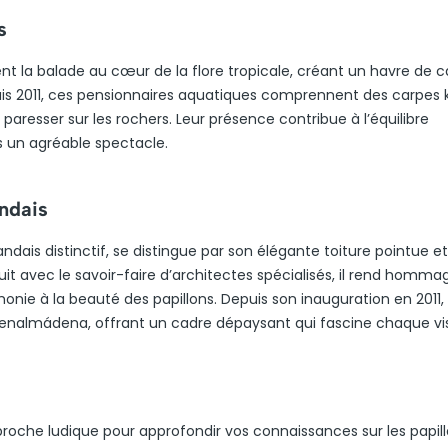
s
t la balade au cœur de la flore tropicale, créant un havre de 
uis 2011, ces pensionnaires aquatiques comprennent des carpes k
paresser sur les rochers. Leur présence contribue à l’équilibre
s un agréable spectacle.
andais
ndais distinctif, se distingue par son élégante toiture pointue et
it avec le savoir-faire d’architectes spécialisés, il rend hommag
monie à la beauté des papillons. Depuis son inauguration en 2011, 
lmádena, offrant un cadre dépaysant qui fascine chaque vis
oche ludique pour approfondir vos connaissances sur les papill