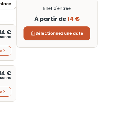
 place
Billet d'entrée
À partir de
14 €
14 €
Sélectionnez une date
rsonne
re
14 €
rsonne
re