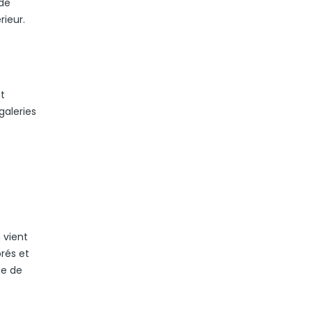
ade
rieur.
t
galeries
 vient
rés et
ue de