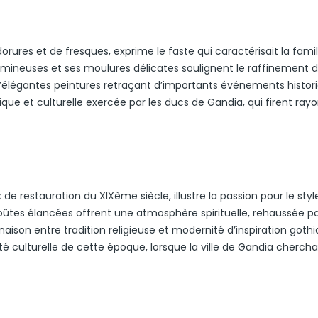
orures et de fresques, exprime le faste qui caractérisait la famil
umineuses et ses moulures délicates soulignent le raffinement 
d’élégantes peintures retraçant d’importants événements histor
ique et culturelle exercée par les ducs de Gandia, qui firent ray
de restauration du XIXème siècle, illustre la passion pour le styl
voûtes élancées offrent une atmosphère spirituelle, rehaussée p
ison entre tradition religieuse et modernité d’inspiration gothi
é culturelle de cette époque, lorsque la ville de Gandia chercha