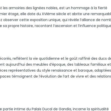
t les armoiries des lignées nobles, est un hommage à la fierté
emier étage, elle date du XVIème siècle et abrite une remarquab
z observer cette exposition unique, qui révèle l’alliance de nom
a propre histoire, racontant l’ascension et l’influence politiqu
és, reflètent la vie quotidienne et le goût raffiné des ducs d
vent aujourd’hui des meubles d’époque, des tableaux familiaux e
ièces représentatives du style renaissance et baroque, adaptée
aces témoignent de l’évolution de l’art de vivre et des relation
e partie intime du Palais Ducal de Gandia, incarne la spiritualité