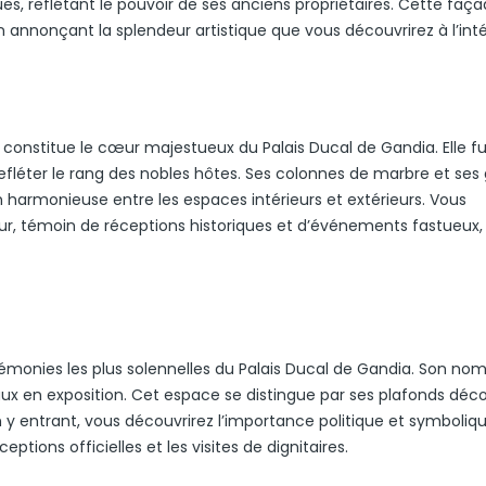
s, reflétant le pouvoir de ses anciens propriétaires. Cette faç
 en annonçant la splendeur artistique que vous découvrirez à l’inté
onstitue le cœur majestueux du Palais Ducal de Gandia. Elle fu
efléter le rang des nobles hôtes. Ses colonnes de marbre et ses 
n harmonieuse entre les espaces intérieurs et extérieurs. Vous
our, témoin de réceptions historiques et d’événements fastueux,
érémonies les plus solennelles du Palais Ducal de Gandia. Son nom
aux en exposition. Cet espace se distingue par ses plafonds déco
 y entrant, vous découvrirez l’importance politique et symboliq
tions officielles et les visites de dignitaires.