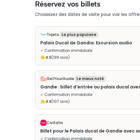
Réservez vos billets
Choisissez des dates de visite pour voir les offre
Tiqets
Le plus populaire
Palais Ducal de Gandia: Excursion audio
✓ Confirmation immédiate
4.5
(
139
avis)
GetYourGuide
Le mieux noté
Gandie : billet d'entrée au palais ducal av
✓ Confirmation immédiate
4.6
(
107
avis)
Civitatis
Billet pour le Palais ducal de Gandie avec 
✓ Confirmation immédiate