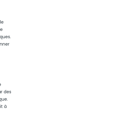
le
de
iques.
onner
e
ar des
que.
it à