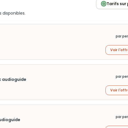
Tarifs sur
s disponibles.
par pe
Voir l'off
par pe
ec audioguide
Voir l'off
par pe
audioguide