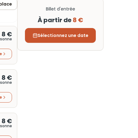
 place
Billet d'entrée
À partir de
8 €
8 €
Sélectionnez une date
rsonne
re
8 €
rsonne
re
8 €
rsonne