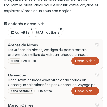
trouvez le billet idéal pour enrichir votre voyage et
explorer Nîmes sous tous ses angles.
15
activité
s
à découvrir
2
12
Activités
Attractions
Arènes de Nîmes
Les Arènes de Nîmes, vestiges du passé romain,
attirent des milliers de visiteurs chaque année.
Construites au Ier siècle, ces arènes étaient à l’origine
Découvrir
Arène
6
offre
s
dédiées aux combats de gladiateurs. Leur structure
imposante et bien préservée permet une plongée
fascinante dans l’histoire. Aujourd’hui, elles accueillent
Camargue
spectacles et concerts, renforçant leur rôle culturel.
Découvrez les idées d’activités et de sorties en
Achetez vos billets pour une visite inoubliable et
Camargue sélectionnées par Generation Voyage pour
découvrez ce symbole intemporel de la ville de Nîmes.
enrichir votre voyage. Que vous soyez en famille, en
Découvrir
Zone naturelle
146
offre
s
couple ou en week‑end, profitez de visites
authentiques autour des marais, des chevaux et des
traditions locales pour vivre des expériences
Maison Carrée