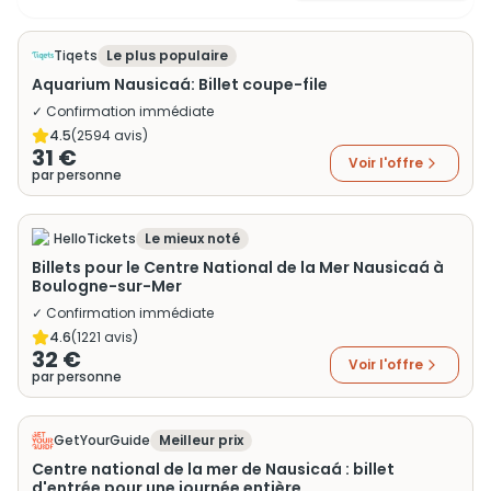
Tiqets
Le plus populaire
Aquarium Nausicaá: Billet coupe-file
✓ Confirmation immédiate
4.5
(
2594
avis)
31 €
Voir l'offre
par personne
HelloTickets
Le mieux noté
Billets pour le Centre National de la Mer Nausicaá à
Boulogne-sur-Mer
✓ Confirmation immédiate
4.6
(
1221
avis)
32 €
Voir l'offre
par personne
GetYourGuide
Meilleur prix
Centre national de la mer de Nausicaá : billet
d'entrée pour une journée entière