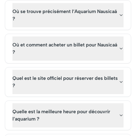
billets à l'avance garantit
billets à l'avance pou
Où se trouve précisément l’Aquarium Nausicaá
une visite optimale de ce
profiter pleinement 
parc d'attractions.
attraction incontourn
?
Où et comment acheter un billet pour Nausicaá
?
Quel est le site officiel pour réserver des billets
?
Quelle est la meilleure heure pour découvrir
l’aquarium ?