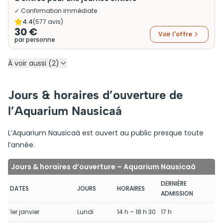
✓ Confirmation immédiate
4.4
(
577
avis)
30 €
Voir l'offre
par personne
À voir aussi (2)
Jours & horaires d’ouverture de
l’Aquarium Nausicaá
L’Aquarium Nausicaá est ouvert au public presque toute
l’année.
Jours & horaires d’ouverture – Aquarium Nausicaá
DERNIÈRE
DATES
JOURS
HORAIRES
ADMISSION
1er janvier
Lundi
14 h – 18 h 30
17 h