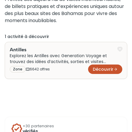
de billets pratiques et d’expériences uniques autour
des plus beaux sites des Bahamas pour vivre des
moments inoubliables.
1
activité
à découvrir
Antilles
Explorez les Antilles avec Generation Voyage et
trouvez des idées d’activités, sorties et visites
adaptées à un voyage en famille, un week-end en
Découvrir
Zone
6642
offre
s
couple ou une escapade entre amis. Entre plages,
nature et découvertes culturelles, vivez des
expériences inoubliables autour de cet archipel
incontournable des Caraïbes.
+30 partenaires
vérifiés