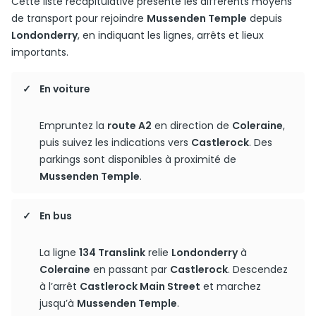
Cette liste récapitulative présente les différents moyens
de transport pour rejoindre
Mussenden Temple
depuis
Londonderry
, en indiquant les lignes, arrêts et lieux
importants.
En voiture
Empruntez la
route A2
en direction de
Coleraine
,
puis suivez les indications vers
Castlerock
. Des
parkings sont disponibles à proximité de
Mussenden Temple
.
En bus
La ligne
134 Translink
relie
Londonderry
à
Coleraine
en passant par
Castlerock
. Descendez
à l’arrêt
Castlerock Main Street
et marchez
jusqu’à
Mussenden Temple
.