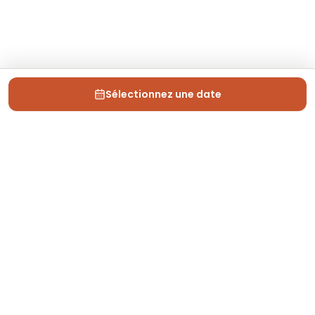
Sélectionnez une date
Depuis 2013, Generation Voyage vous fait découvrir
des expériences mémorables et vous guide pour les
vivre pleinement.