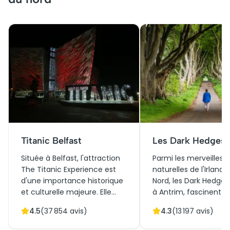
Titanic Belfast
Les Dark Hedges
Située à Belfast, l'attraction
Parmi les merveilles
The Titanic Experience est
naturelles de l'Irlande
d'une importance historique
Nord, les Dark Hedges,
et culturelle majeure. Elle
à Antrim, fascinent le
commémore le célèbre
visiteurs par leur tunn
4.5
(
37 854
avis)
4.3
(
13 197
avis)
paquebot Titanic, construit
d'arbres majestueux 
dans les chantiers navals de
au XVIIIème siècle.