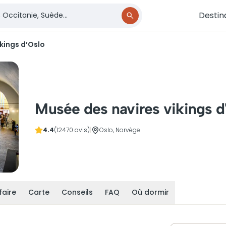
Destin
kings d’Oslo
Musée des navires vikings d
4.4
(12470 avis)
|
Oslo, Norvège
faire
Carte
Conseils
FAQ
Où dormir