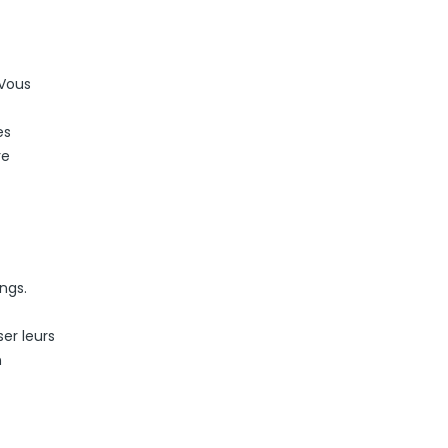
 Vous
es
re
ngs.
er leurs
n