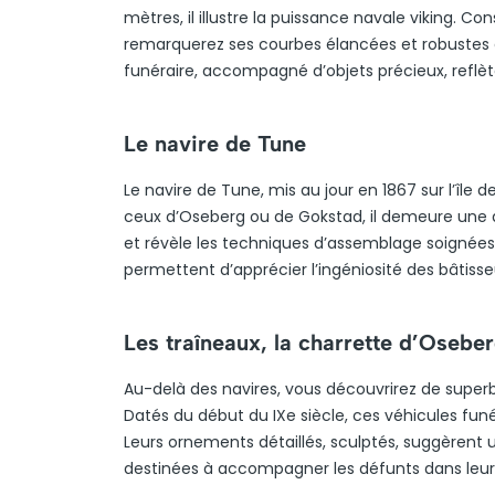
mètres, il illustre la puissance navale viking. C
remarquerez ses courbes élancées et robustes e
funéraire, accompagné d’objets précieux, reflète
Le navire de Tune
Le navire de Tune, mis au jour en 1867 sur l’île
ceux d’Oseberg ou de Gokstad, il demeure une 
et révèle les techniques d’assemblage soignées 
permettent d’apprécier l’ingéniosité des bâtisseu
Les traîneaux, la charrette d’Oseber
Au-delà des navires, vous découvrirez de superb
Datés du début du IXe siècle, ces véhicules fu
Leurs ornements détaillés, sculptés, suggèrent u
destinées à accompagner les défunts dans leur 