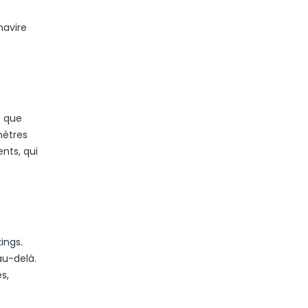
navire
t que
mètres
nts, qui
ings.
au-delà.
s,