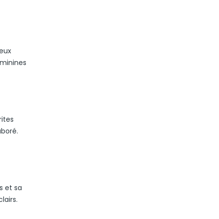
deux
éminines
rites
aboré.
s et sa
lairs.