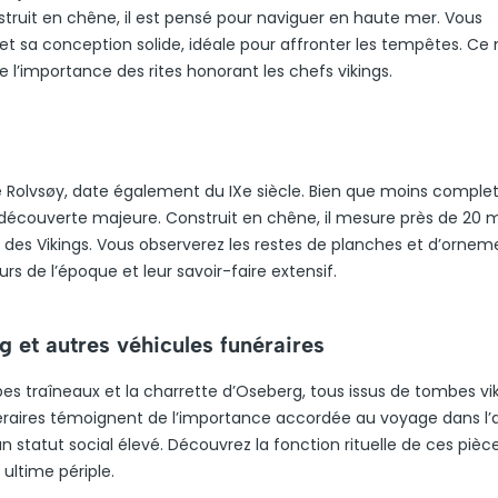
onstruit en chêne, il est pensé pour naviguer en haute mer. Vous
t sa conception solide, idéale pour affronter les tempêtes. Ce 
 l’importance des rites honorant les chefs vikings.
 de Rolvsøy, date également du IXe siècle. Bien que moins comple
découverte majeure. Construit en chêne, il mesure près de 20 
des Vikings. Vous observerez les restes de planches et d’orneme
rs de l’époque et leur savoir-faire extensif.
g et autres véhicules funéraires
es traîneaux et la charrette d’Oseberg, tous issus de tombes vik
néraires témoignent de l’importance accordée au voyage dans l’
n statut social élevé. Découvrez la fonction rituelle de ces pièce
ultime périple.