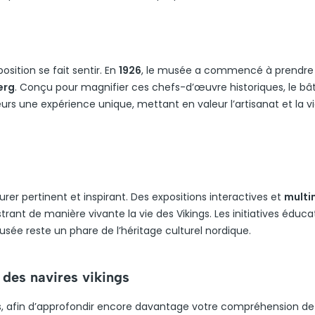
osition se fait sentir. En
1926
, le musée a commencé à prendre 
erg
. Conçu pour magnifier ces chefs-d’œuvre historiques, le b
teurs une expérience unique, mettant en valeur l’artisanat et la v
rer pertinent et inspirant. Des expositions interactives et
multi
ustrant de manière vivante la vie des Vikings. Les initiatives éduca
sée reste un phare de l’héritage culturel nordique.
 des navires vikings
es, afin d’approfondir encore davantage votre compréhension de