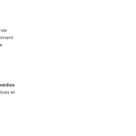
vie
âtiment
ie
médias
tives et