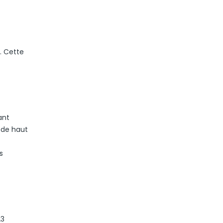
. Cette
ant
 de haut
s
23