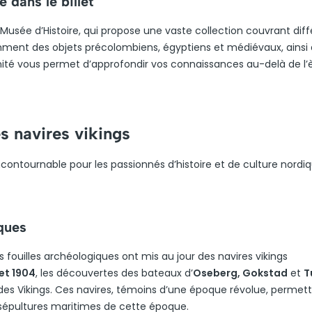
 dans le billet
au Musée d’Histoire, qui propose une vaste collection couvrant dif
amment des objets précolombiens, égyptiens et médiévaux, ainsi
nité vous permet d’approfondir vos connaissances au-delà de l’
s navires vikings
incontournable pour les passionnés d’histoire et de culture nordiq
ques
rs fouilles archéologiques ont mis au jour des navires vikings
et 1904
, les découvertes des bateaux d’
Oseberg, Gokstad
et
T
 des Vikings. Ces navires, témoins d’une époque révolue, permet
sépultures maritimes de cette époque.