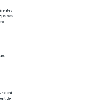
férentes
 que des
ère
ue,
une
ont
tent de