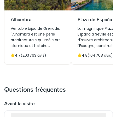
Alhambra
Plaza de España
Véritable bijou de Grenade,
La magnifique Plaza 
l'Alhambra est une perle
España à Séville est 
architecturale qui mêle art
d'œuvre architectura
islamique et histoire
l'Espagne, construite
andalouse. Obtenir des billets
l'Exposition ibéro-am
4.7
(
203 763
avis)
4.8
(
164 708
avis)
pour l'Alhambra ouvre les
de 1929. Elle allie
portes d'un voyage à travers
harmonieusement le 
ses palais somptueux et ses
Renaissance et l'arch
jardins enchanteurs. La visite
régionale. Ses vastes 
de l'Alhambra promet une
céramiques colorées
immersion fascinante dans
un lieu incontournabl
Questions fréquentes
des siècles de culture et de
Aujourd'hui, elle attir
légendes. Parmi ses trésors,
milliers de visiteurs 
le Palais Nasrides et la cour
année, qui peuvent e
Avant la visite
des Lions attendent de
ses bâtiments sans b
captiver chaque visiteur.
de billets. Une visite 