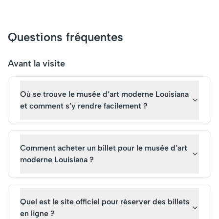
détente, ils sont aujourd'hui
incarne la fusion de l
une attraction touristique
culture danoise et de l
incontournable. Leur
Initialement un hom
Questions fréquentes
mélange unique de
elle est aujourd'hui u
manèges, de jardins
symbole de la ville, at
luxuriants et de structures
des millions de visiteu
Avant la visite
historiques attire des
Planifiez votre visite 
visiteurs du monde entier.
admirer ce joyau prè
Où se trouve le musée d’art moderne Louisiana
Achetez vos billets pour une
l'eau, sans avoir beso
visite inoubliable dans ce
billets, et profitez p
et comment s’y rendre facilement ?
merveilleux havre de paix et
de cette expérience
de divertissement.
inoubliable.
Comment acheter un billet pour le musée d’art
moderne Louisiana ?
Quel est le site officiel pour réserver des billets
en ligne ?