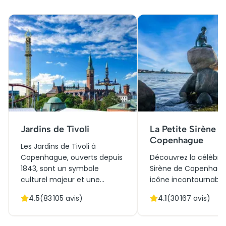
Jardins de Tivoli
La Petite Sirène d
Copenhague
Les Jardins de Tivoli à
Copenhague, ouverts depuis
Découvrez la célèbre 
1843, sont un symbole
Sirène de Copenhagu
culturel majeur et une
icône incontournable
œuvre d'art végétale et
marquant l'entrée du 
4.5
(
83 105
avis)
4.1
(
30 167
avis)
architecturale. Initialement
Inspirée du conte
conçus pour offrir aux
d'Andersen, cette st
citadins un espace de
bronze, créée en 1913,