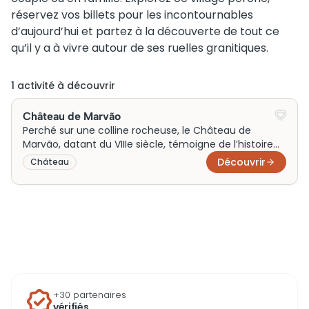
réservez vos billets pour les incontournables
d’aujourd’hui et partez à la découverte de tout ce
qu’il y a à vivre autour de ses ruelles granitiques.
1
activité
à découvrir
Château de Marvão
Perché sur une colline rocheuse, le Château de
Marvão, datant du VIIIe siècle, témoigne de l’histoire
mouvementée de la région. Ce majestueux édifice de
Découvrir
Château
pierre, situé à Marvão, offre des panoramas à couper
le souffle sur la vallée environnante. Construit
initialement comme forteresse défensive, il illustre
parfaitement l’architecture militaire médiévale. Ce
site historique est un incontournable pour les
passionnés d’histoire et les amoureux de paysages
pittoresques.
+30 partenaires
vérifiés