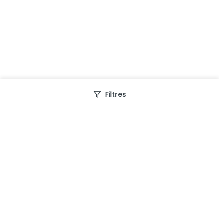
Filtres
Depuis 2013, Generation Voyage vous fait découvrir
des expériences mémorables et vous guide pour les