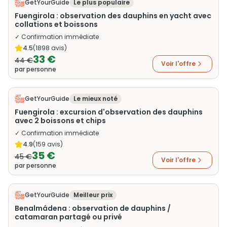
GetYourGuide
Le plus populaire
Fuengirola : observation des dauphins en yacht avec
collations et boissons
✓ Confirmation immédiate
4.5
(
1898
avis)
33 €
44 €
Voir l'offre
par personne
GetYourGuide
Le mieux noté
Fuengirola : excursion d'observation des dauphins
avec 2 boissons et chips
✓ Confirmation immédiate
4.9
(
159
avis)
35 €
45 €
Voir l'offre
par personne
GetYourGuide
Meilleur prix
Benalmádena : observation de dauphins /
catamaran partagé ou privé