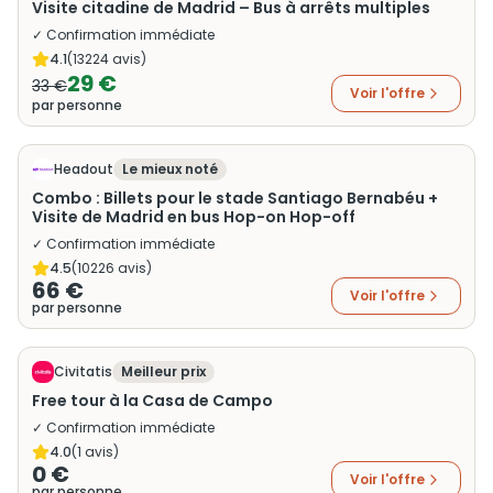
Visite citadine de Madrid – Bus à arrêts multiples
✓ Confirmation immédiate
4.1
(
13224
avis)
29 €
33 €
Voir l'offre
par personne
Headout
Le mieux noté
Combo : Billets pour le stade Santiago Bernabéu +
Visite de Madrid en bus Hop-on Hop-off
✓ Confirmation immédiate
4.5
(
10226
avis)
66 €
Voir l'offre
par personne
Civitatis
Meilleur prix
Free tour à la Casa de Campo
✓ Confirmation immédiate
4.0
(
1
avis)
0 €
Voir l'offre
par personne