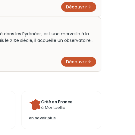
a région. Avant votre visite, pensez à réserver
Découvrir
rinthe fascinant.
é dans les Pyrénées, est une merveille à la
is le XIXe siècle, il accueille un observatoire
importance de la recherche scientifique
couper le souffle, il est aujourd’hui une
ervez vos billets pour une visite unique,
Découvrir
aturelles époustouflantes et son riche
bliable vous y attend.
Créé en France
à Montpellier
en savoir plus