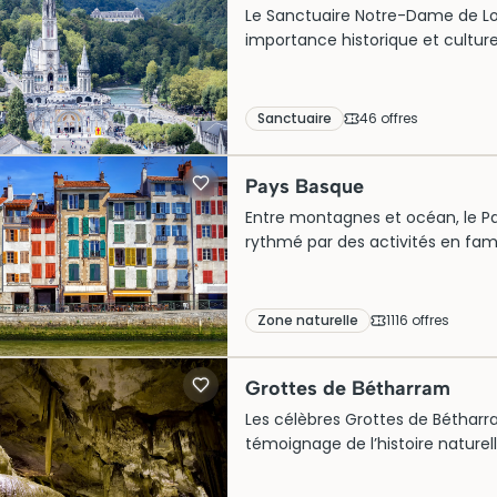
Le Sanctuaire Notre-Dame de Lou
importance historique et culture
de 1858, ce site attire des mill
basiliques, ses grottes sacrées 
expérience spirituelle unique. A
Sanctuaire
46
offre
s
découvrir ce trésor architectural
vivre pleinement cette aventure
Pays Basque
Entre montagnes et océan, le P
rythmé par des activités en fami
visites le temps d’un week-end.
incontournables à vivre autour de
profiter pleinement de cette des
Zone naturelle
1116
offre
s
Grottes de Bétharram
Les célèbres Grottes de Bétharr
témoignage de l’histoire naturell
rocheuses spectaculaires et imp
de refuge, ces merveilles souter