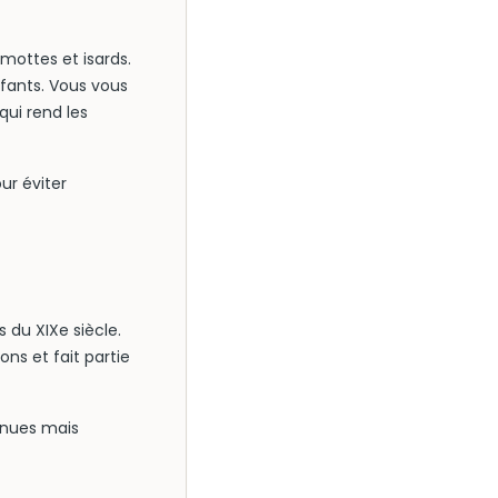
rmottes et isards.
fants. Vous vous
ui rend les
ur éviter
 du XIXe siècle.
ns et fait partie
nnues mais