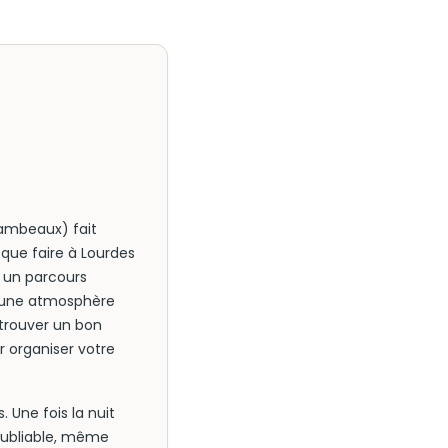
lambeaux) fait
que faire à Lourdes
z un parcours
nt une atmosphère
 trouver un bon
 organiser votre
 Une fois la nuit
noubliable, même