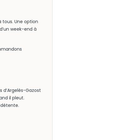
à tous. Une option
s d’un week-end à
commandons
es d’Argelès-Gazost
nd il pleut.
 détente.