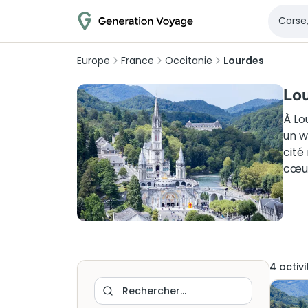
Europe
France
Occitanie
Lourdes
Lou
À Lo
un w
cité
cœur
4
activi