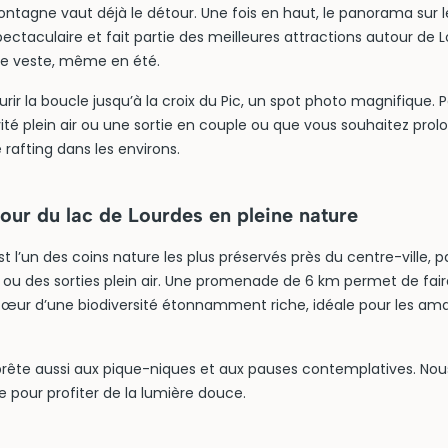
ontagne vaut déjà le détour. Une fois en haut, le panorama sur l
ctaculaire et fait partie des meilleures attractions autour de 
te veste, même en été.
ir la boucle jusqu’à la croix du Pic, un spot photo magnifique. Pa
té plein air ou une sortie en couple ou que vous souhaitez prol
rafting dans les environs.
our du lac de Lourdes en pleine nature
st l’un des coins nature les plus préservés près du centre-ville, p
e ou des sorties plein air. Une promenade de 6 km permet de faire
 cœur d’une biodiversité étonnamment riche, idéale pour les am
 prête aussi aux pique-niques et aux pauses contemplatives. Nou
 pour profiter de la lumière douce.