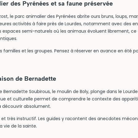
ier des Pyrénées et sa faune préservée
ost, le parc animalier des Pyrénées abrite ours bruns, loups, ma
leures activités à faire près de Lourdes, notamment avec des en
espaces semi-naturels où les animaux évoluent librement, ce q
ntiques.
les familles et les groupes. Pensez à réserver en avance en été po
aison de Bernadette
 Bernadette Soubirous, le moulin de Boly, plonge dans le Lourdes
ique et culturelle permet de comprendre le contexte des apparitio
s à découvrir absolument.
me et très instructif. Les guides y racontent des anecdotes méco
 vie de la sainte.