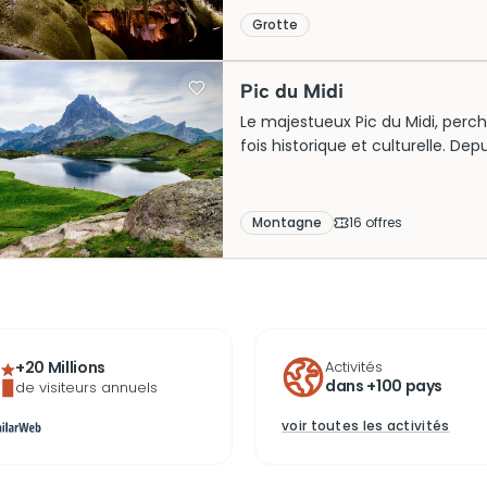
touristiques les plus prisées de l
Grotte
vos billets pour explorer ce laby
Pic du Midi
Le majestueux Pic du Midi, perch
fois historique et culturelle. Depu
astronomique, témoignant de l’
française. Avec ses panoramas à 
attraction touristique prisée. Rés
Montagne
16
offre
s
explorant ses caractéristiques n
patrimoine. Une expérience inou
+20 Millions
Activités
dans +100 pays
de visiteurs annuels
voir toutes les activités