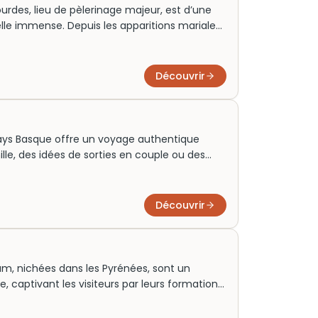
rdes, lieu de pèlerinage majeur, est d’une
lle immense. Depuis les apparitions mariales
ions de visiteurs chaque année. Ses magnifiques
et ses fontaines miraculeuses offrent une
ujourd’hui, des visites guidées permettent de
Découvrir
. Pensez à réserver vos billets à l’avance pour
 incontournable.
ays Basque offre un voyage authentique
lle, des idées de sorties en couple ou des
 Generation Voyage guide vers les
 ses villages, plages et traditions pour
tination unique.
Découvrir
am, nichées dans les Pyrénées, sont un
e, captivant les visiteurs par leurs formations
osantes. Utilisées initialement comme lieu
raines ont évolué en une des attractions