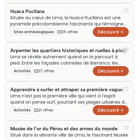
dans l’assiette. Les cours de cuisine proposés en ville
permettent d’apprendre à préparer le ceviche
Huaca Pucllana
classique, le lomo saltado ou l’ají de gallina auprès de
Située au cœur de Lima, la Huaca Pucllana est une
chefs locaux, dans des marchés comme Surquillo ou
pyramide précolombienne fascinante qui témoigne
des cuisines de Miraflores, selon les formules
de l’ingéniosité architecturale de la culture Lima.
Découvrir
Sites archéologiques
25
offre
s
disponibles.
Construite au Vème siècle, elle servait autrefois de
centre administratif et cérémonial. Aujourd’hui, elle
est un site incontournable pour les amateurs
Arpenter les quartiers historiques et ruelles à pied
d’histoire et attire de nombreux touristes chaque
Lima se révèle autrement quand on la parcourt à
année. Pour une expérience enrichissante, réservez
pied. Entre les façades coloniales de Barranco, les
vos billets à l’avance et profitez d’une visite guidée
ruelles de Miraflores surplombant le Pacifique et les
Découvrir
Activités
37
offre
s
pour découvrir ses secrets bien gardés.
huacas préhispaniques enfouies au cœur des
quartiers résidentiels, la capitale péruvienne
superpose des millénaires d’histoire à chaque coin de
Apprendre à surfer et attraper sa première vague
rue. Les visites à pied permettent d’appréhender
Lima n’est pas la première ville qui vient à l’esprit
cette densité culturelle à hauteur humaine, loin des
quand on pense surf, pourtant ses plages urbaines de
vitres teintées, au rythme des marchés et des
Miraflores et Barranco offrent des conditions idéales
Découvrir
Activités
21
offre
s
conversations.
pour débuter. Le Pacifique y génère des vagues
régulières et accessibles toute l’année, tempérées par
le courant de Humboldt. Les cours dispensés par des
Musée de l’or du Pérou et des armes du monde
instructeurs locaux certifiés s’adressent à tous
Situé dans la vibrante ville de Lima, le fascinant Musée