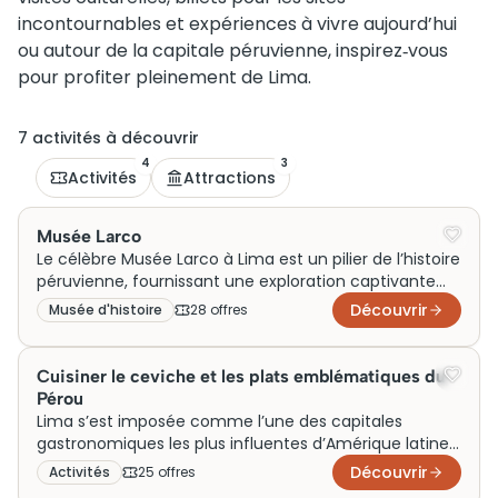
incontournables et expériences à vivre aujourd’hui
ou autour de la capitale péruvienne, inspirez‑vous
pour profiter pleinement de Lima.
7
activité
s
à découvrir
4
3
Activités
Attractions
Musée Larco
Le célèbre Musée Larco à Lima est un pilier de l’histoire
péruvienne, fournissant une exploration captivante
des civilisations précolombiennes grâce à sa vaste
Découvrir
Musée d'histoire
28
offre
s
collection d’artefacts. Installé dans un splendide
manoir du XVIIIe siècle entouré de jardins luxuriants, il
combine élégance architecturale et richesse
Cuisiner le ceviche et les plats emblématiques du
culturelle. Initialement une résidence coloniale, le
Pérou
musée est aujourd’hui une attraction prisée,
Lima s’est imposée comme l’une des capitales
accueillant des milliers de visiteurs chaque année.
gastronomiques les plus influentes d’Amérique latine,
Pensez à réserver vos billets à l’avance pour une visite
portée par une diversité d’influences autochtones,
Découvrir
Activités
25
offre
s
enrichissante.
japonaises et espagnoles qui se lisent directement