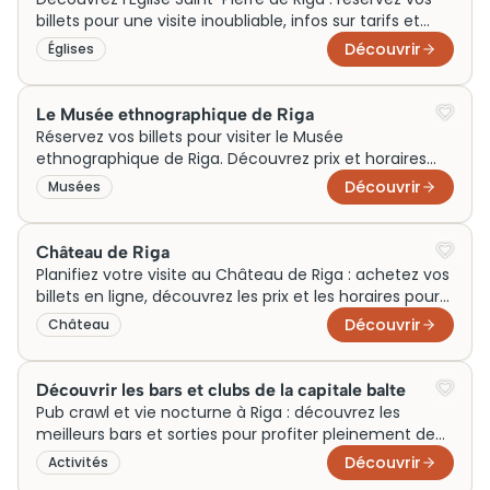
billets pour une visite inoubliable, infos sur tarifs et
horaires inclus. Visiter maintenant !
Découvrir
Églises
Le Musée ethnographique de Riga
Réservez vos billets pour visiter le Musée
ethnographique de Riga. Découvrez prix et horaires
pour une visite inoubliable dès maintenant !
Découvrir
Musées
Château de Riga
Planifiez votre visite au Château de Riga : achetez vos
billets en ligne, découvrez les prix et les horaires pour
profiter pleinement de ce monument.
Découvrir
Château
Découvrir les bars et clubs de la capitale balte
Pub crawl et vie nocturne à Riga : découvrez les
meilleurs bars et sorties pour profiter pleinement de
vos soirées.
Découvrir
Activités