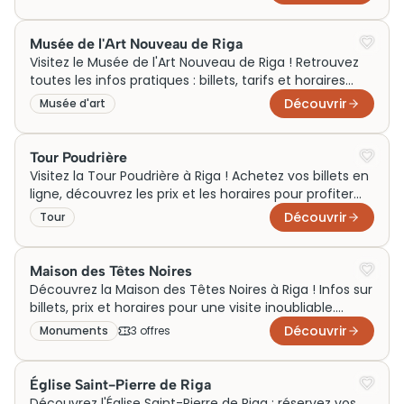
Musée de l'Art Nouveau de Riga
Visitez le Musée de l'Art Nouveau de Riga ! Retrouvez
toutes les infos pratiques : billets, tarifs et horaires
pour organiser votre visite.
Découvrir
Musée d'art
Tour Poudrière
Visitez la Tour Poudrière à Riga ! Achetez vos billets en
ligne, découvrez les prix et les horaires pour profiter
pleinement de ce monument historique.
Découvrir
Tour
Maison des Têtes Noires
Découvrez la Maison des Têtes Noires à Riga ! Infos sur
billets, prix et horaires pour une visite inoubliable.
Réservez votre visite dès maintenant.
Découvrir
Monuments
3
offre
s
Église Saint-Pierre de Riga
Découvrez l'Église Saint-Pierre de Riga : réservez vos