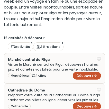
week‑end, un voyage en famille ou une escapade en
couple. Entre visites incontournables, sorties nature
et billets pour explorer Riga et les paysages autour,
trouvez aujourd’hui l’inspiration idéale pour vivre la
Lettonie autrement.
12
activité
s
à découvrir
3
9
Activités
Attractions
Marché central de Riga
Visiter le Marché central de Riga : découvrez horaires,
prix, et achetez vos billets pour une visite inoubliable
au cœur de la culture locale!
Découvrir
Marché local
4
offre
s
Cathédrale du Dôme
Préparez votre visite de la Cathédrale du Dôme à Riga
: achetez vos billets en ligne, découvrez les prix et les
horaires d'ouverture.
Découvrir
Cathédrale