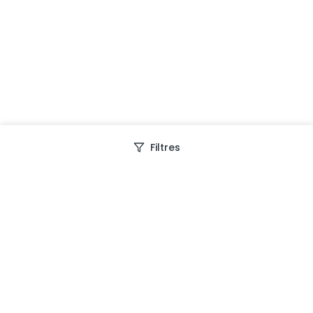
Filtres
Depuis 2013, Generation Voyage vous fait découvrir