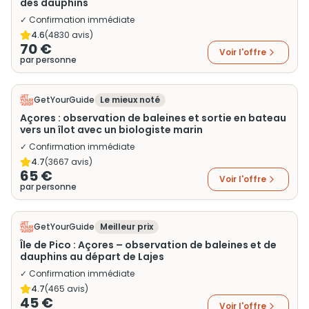
des dauphins
✓ Confirmation immédiate
4.6
(
4830
avis)
70 €
Voir l'offre
par personne
GetYourGuide
Le mieux noté
Açores : observation de baleines et sortie en bateau
vers un îlot avec un biologiste marin
✓ Confirmation immédiate
4.7
(
3667
avis)
65 €
Voir l'offre
par personne
GetYourGuide
Meilleur prix
Île de Pico : Açores – observation de baleines et de
dauphins au départ de Lajes
✓ Confirmation immédiate
4.7
(
465
avis)
45 €
Voir l'offre