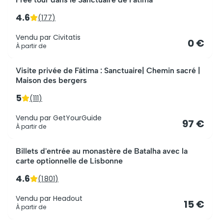
4.6
(
177
)
Vendu par
Civitatis
0 €
À partir de
Le mieux noté
Visite privée de Fátima : Sanctuaire| Chemin sacré |
Maison des bergers
5
(
111
)
Vendu par
GetYourGuide
97 €
À partir de
Billets d'entrée au monastère de Batalha avec la
carte optionnelle de Lisbonne
4.6
(
1 801
)
Vendu par
Headout
15 €
À partir de