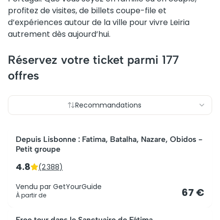
profitez de visites, de billets coupe-file et
d’expériences autour de la ville pour vivre Leiria
autrement dès aujourd’hui.
Réservez votre ticket parmi
177
offres
Recommandations
Le plus populaire
Depuis Lisbonne : Fatima, Batalha, Nazare, Obidos -
Petit groupe
4.8
(
2 388
)
Vendu par
GetYourGuide
67 €
À partir de
Meilleur rapport qualité-prix
Free tour dans le Sanctuaire de Fátima